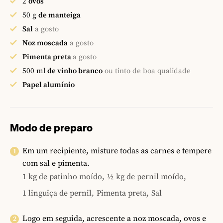
2
ovos
50
g
de manteiga
Sal
a gosto
Noz moscada
a gosto
Pimenta preta
a gosto
500
ml
de vinho branco
ou tinto de boa qualidade
Papel alumínio
Modo de preparo
Em um recipiente, misture todas as carnes e tempere
com sal e pimenta.
1 kg de patinho moído,
½ kg de pernil moído,
1 linguiça de pernil,
Pimenta preta,
Sal
Logo em seguida, acrescente a noz moscada, ovos e