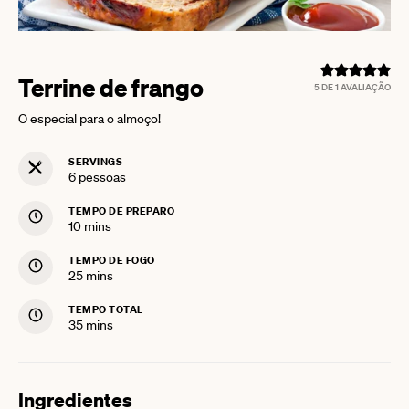
Terrine de frango
5
DE 1 AVALIAÇÃO
O especial para o almoço!
SERVINGS
6
pessoas
TEMPO DE PREPARO
minutes
10
mins
TEMPO DE FOGO
minutes
25
mins
TEMPO TOTAL
minutes
35
mins
Ingredientes