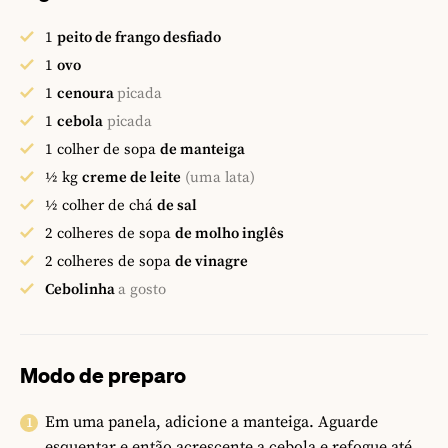
1
peito de frango desfiado
1
ovo
1
cenoura
picada
1
cebola
picada
1
colher de sopa
de manteiga
½
kg
creme de leite
(uma lata)
½
colher de chá
de sal
2
colheres de sopa
de molho inglês
2
colheres de sopa
de vinagre
Cebolinha
a gosto
Modo de preparo
Em uma panela, adicione a manteiga. Aguarde
esquentar e então acrescente a cebola e refogue até