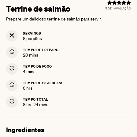
Terrine de salmão
5
DE 1 AVALIAÇÃO
Prepare um delicioso terrine de salmão para servir.
SERVINGS
8
porções
TEMPO DE PREPARO
minutes
20
mins
TEMPO DE FOGO
minutes
4
mins
TEMPO DE GEALDEIRA
hours
8
hrs
TEMPO TOTAL
hours
minutes
8
hrs
24
mins
Ingredientes