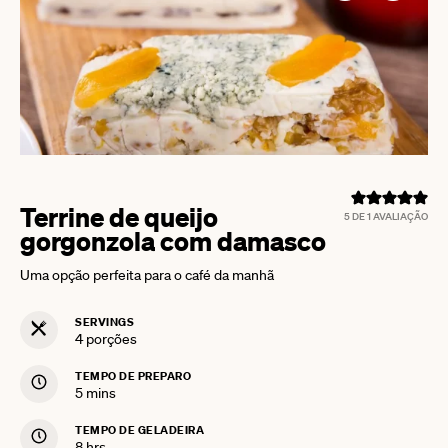
Terrine de queijo
5
DE 1 AVALIAÇÃO
gorgonzola com damasco
Uma opção perfeita para o café da manhã
SERVINGS
4
porções
TEMPO DE PREPARO
minutes
5
mins
TEMPO DE GELADEIRA
hours
8
hrs