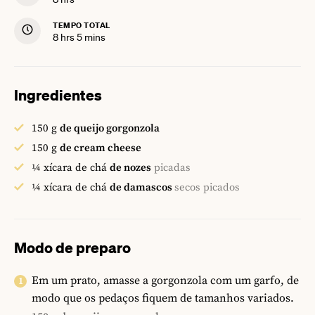
TEMPO TOTAL
hours
minutes
8
hrs
5
mins
Ingredientes
150
g
de queijo gorgonzola
150
g
de cream cheese
¼
xícara de chá
de nozes
picadas
¼
xícara de chá
de damascos
secos picados
Modo de preparo
Em um prato, amasse a gorgonzola com um garfo, de
modo que os pedaços fiquem de tamanhos variados.