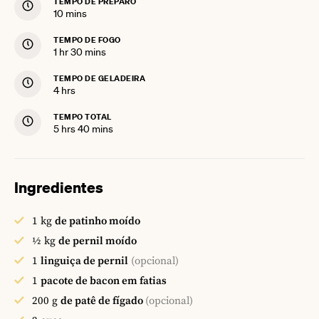
TEMPO DE PREPARO
minutes
10
mins
TEMPO DE FOGO
hour
minutes
1
hr
30
mins
TEMPO DE GELADEIRA
hours
4
hrs
TEMPO TOTAL
hours
minutes
5
hrs
40
mins
Ingredientes
1
kg
de patinho moído
½
kg
de pernil moído
1
linguiça de pernil
(opcional)
1
pacote de bacon em fatias
200
g
de patê de fígado
(opcional)