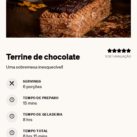
Terrine de chocolate
5
DE 1 AVALIAÇÃO
Uma sobremesa inesquecível!
SERVINGS
6
porções
TEMPO DE PREPARO
minutes
15
mins
TEMPO DE GELADEIRA
hours
8
hrs
TEMPO TOTAL
hours
minutes
8
hrs
15
mins