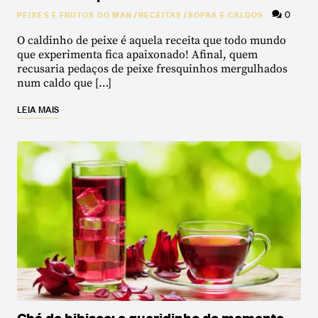
0
PEIXES E FRUTOS DO MAR
/
RECEITAS
/
SOPAS E CALDOS
O caldinho de peixe é aquela receita que todo mundo
que experimenta fica apaixonado! Afinal, quem
recusaria pedaços de peixe fresquinhos mergulhados
num caldo que […]
LEIA MAIS
Chá de hibisco: o queridinho do momento