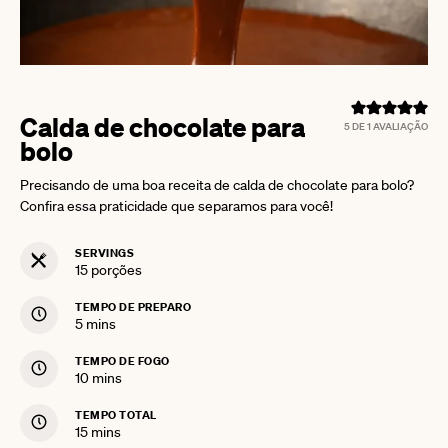
Calda de chocolate para
5
DE 1 AVALIAÇÃO
bolo
Precisando de uma boa receita de calda de chocolate para bolo?
Confira essa praticidade que separamos para você!
SERVINGS
15
porções
TEMPO DE PREPARO
minutes
5
mins
TEMPO DE FOGO
minutes
10
mins
TEMPO TOTAL
minutes
15
mins