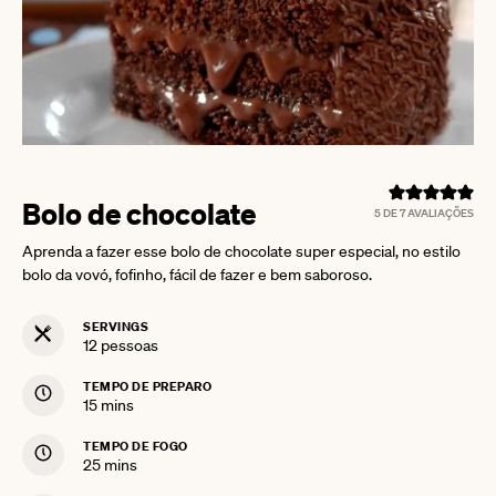
Bolo de chocolate
5
DE
7
AVALIAÇÕES
Aprenda a fazer esse bolo de chocolate super especial, no estilo
bolo da vovó, fofinho, fácil de fazer e bem saboroso.
SERVINGS
12
pessoas
TEMPO DE PREPARO
minutes
15
mins
TEMPO DE FOGO
minutes
25
mins