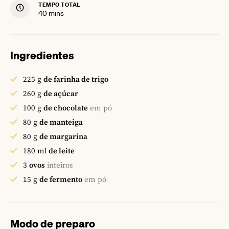
TEMPO TOTAL
minutes
40
mins
Ingredientes
225
g
de farinha de trigo
260
g
de açúcar
100
g
de chocolate
em pó
80
g
de manteiga
80
g
de margarina
180
ml
de leite
3
ovos
inteiros
15
g
de fermento
em pó
Modo de preparo