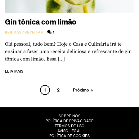
Gin tônica com limão
1
BEBIDAS
/
RECEITAS
Olá pessoal, tudo bem? Hoje o Casa e Culinária irá te
ensinar a fazer uma receita deliciosa e refrescante de gin
tônica com limão. Essa […]
LEIA MAIS
Paginação
1
2
Próximo
de
posts
SOBRE NÓS
POLÍTICA DE PRIVACIDADE
TERMOS DE USO
AVISO LEGAL
POLÍTICA DE COOKIES