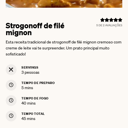
Strogonoff de filé
5
DE
2
AVALIAÇÕES
mignon
Esta receita tradicional de strogonoff de filé mignon cremoso com
creme de leite vai te surpreender. Um prato principal muito
sofisticado!
SERVINGS
3
pessoas
TEMPO DE PREPARO
minutes
5
mins
TEMPO DE FOGO
minutes
40
mins
TEMPO TOTAL
minutes
45
mins