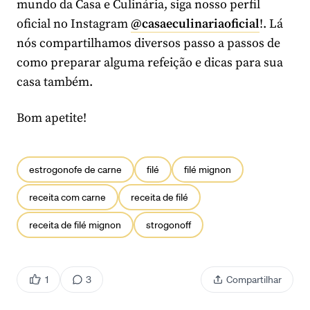
mundo da Casa e Culinária, siga nosso perfil
oficial no Instagram
@casaeculinariaoficial
!. Lá
nós compartilhamos diversos passo a passos de
como preparar alguma refeição e dicas para sua
casa também.
Bom apetite!
estrogonofe de carne
filé
filé mignon
receita com carne
receita de filé
receita de filé mignon
strogonoff
1
3
Compartilhar