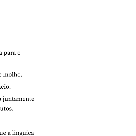
a para o
e molho.
acio.
ão juntamente
utos.
ue a linguiça