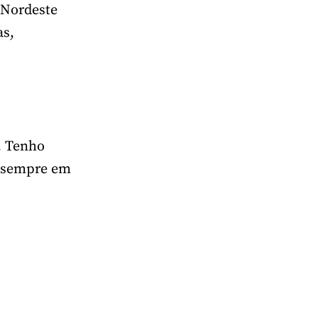
 Nordeste
as,
a. Tenho
r sempre em