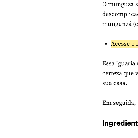
O munguzá sa
descomplicad
mungunzá (ca
Acesse o 
Essa iguaria 
certeza que 
sua casa.
Em seguida, 
Ingredien