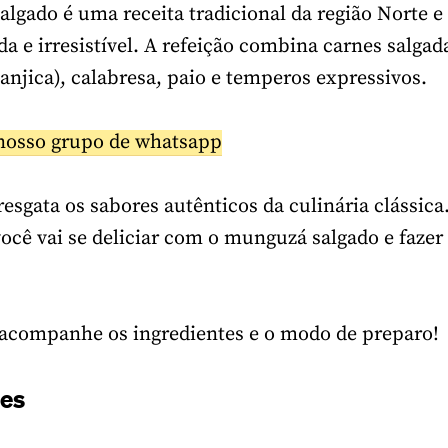
lgado é uma receita tradicional da região Norte e
a e irresistível. A refeição combina carnes salgad
njica), calabresa, paio e temperos expressivos.
nosso grupo de whatsapp
resgata os sabores autênticos da culinária clássic
você vai se deliciar com o munguzá salgado e faze
acompanhe os ingredientes e o modo de preparo!
tes