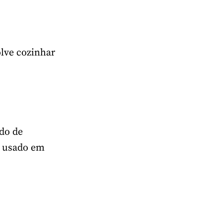
lve cozinhar
ado de
o usado em