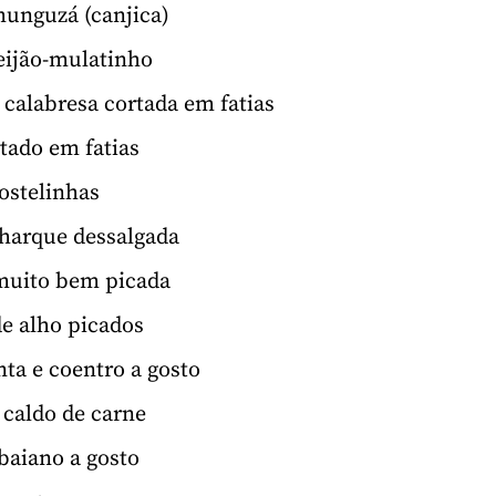
munguzá (canjica)
feijão-mulatinho
a calabresa cortada em fatias
rtado em fatias
costelinhas
charque dessalgada
muito bem picada
de alho picados
nta e coentro a gosto
s caldo de carne
aiano a gosto