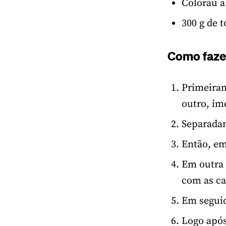
Colorau a
300 g de
Como faze
Primeiram
outro, im
Separadam
Então, em
Em outra 
com as ca
Em seguid
Logo após