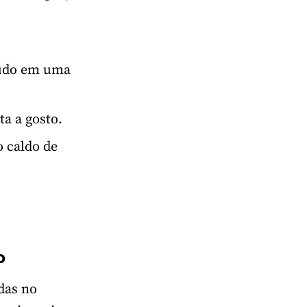
tudo em uma
ta a gosto.
o caldo de
o
das no