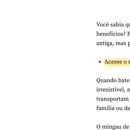
Você sabia q
benefícios? 
antiga, mas 
Acesse o 
Quando bate 
irresistível
transportam
família ou d
O mingau de