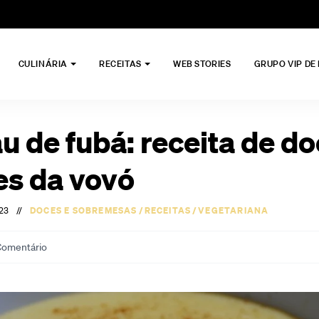
CULINÁRIA
RECEITAS
WEB STORIES
GRUPO VIP DE
u de fubá: receita de d
es da vovó
023
//
DOCES E SOBREMESAS
/
RECEITAS
/
VEGETARIANA
omentário