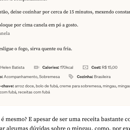
ntão, deixe cozinhar por cerca de 15 minutos, mexendo const
loque por cima canela em pó a gosto.
anela
sligue o fogo, sirva quente ou fria.
:
Calories:
Cost:
Helen Batista
170
kcal
R$ 15,00
o:
Cozinha:
Acompanhamento, Sobremesa
Brasileira
a-chave:
arroz doce, bolo de fubá, creme para sobremesa, mingau, minga
 com fubá, receitas com fubá
 é mesmo? E apesar de ser uma receita bastante c
ar algumas dúvidas sobre o mingau, como, por ex