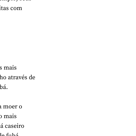
eitas com
es mais
ho através de
bá.
a moer o
o mais
bá caseiro
de fubá