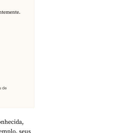
antemente.
u de
onhecida,
emplo, seus