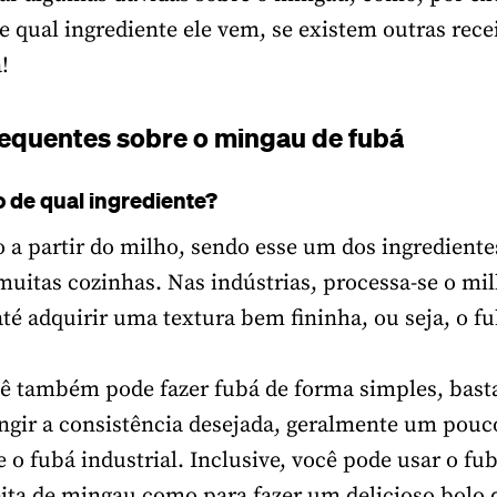
de qual ingrediente ele vem, se existem outras rec
!
requentes sobre o mingau de fubá
o de qual ingrediente?
to a partir do milho, sendo esse um dos ingredient
itas cozinhas. Nas indústrias, processa-se o mil
té adquirir uma textura bem fininha, ou seja, o fu
ê também pode fazer fubá de forma simples, bast
ingir a consistência desejada, geralmente um pouc
 o fubá industrial. Inclusive, você pode usar o fu
eita de mingau como para fazer um delicioso bolo 