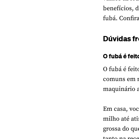
benefícios, 
fubá. Confira
Dúvidas f
O fubá é feit
O fubá é fei
comuns em mu
maquinário a
Em casa, voc
milho até at
grossa do que
tanto na rec