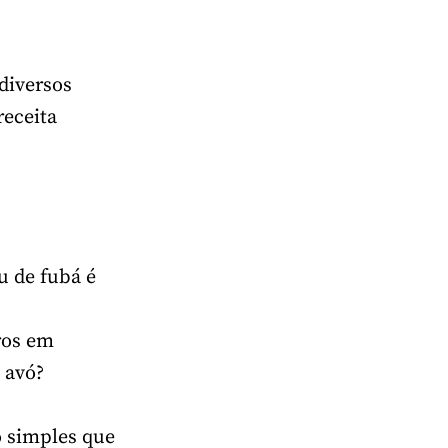
diversos
receita
u de fubá é
s
ros em
a avó?
 simples que