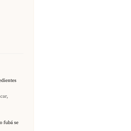
edientes
car,
o fubá se