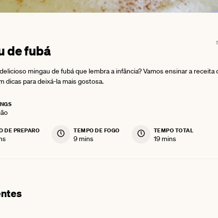
 de fubá
delicioso mingau de fubá que lembra a infância? Vamos ensinar a receita
m dicas para deixá-la mais gostosa.
INGS
ção
O DE PREPARO
TEMPO DE FOGO
TEMPO TOTAL
utes
minutes
minutes
ns
9
mins
19
mins
entes