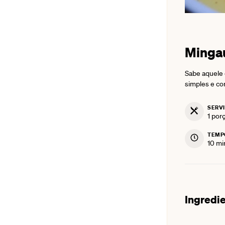
Mingau
Sabe aquele 
simples e co
SERV
1
por
TEMP
min
10
mi
Ingredi