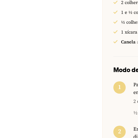
2
colher
1 e ½
c
½
colhe
1
xícara
Canela
Modo de
P
em
2 
½ 
E
d