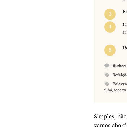
E
Co
C
De
Author
Refeiçã
Palavr
fubá, receita
Simples, não
vamos abord