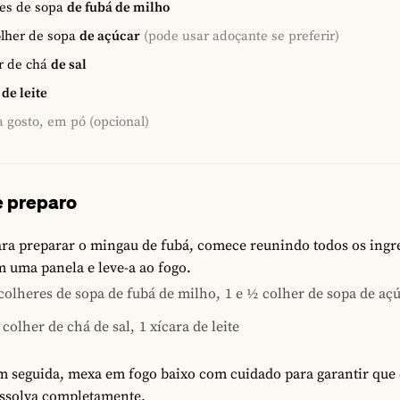
es de sopa
de fubá de milho
olher de sopa
de açúcar
(pode usar adoçante se preferir)
r de chá
de sal
de leite
a gosto, em pó (opcional)
 preparo
ara preparar o mingau de fubá, comece reunindo todos os ingr
 uma panela e leve-a ao fogo.
colheres de sopa de fubá de milho,
1 e ½ colher de sopa de açú
colher de chá de sal,
1 xícara de leite
m seguida, mexa em fogo baixo com cuidado para garantir que 
issolva completamente.