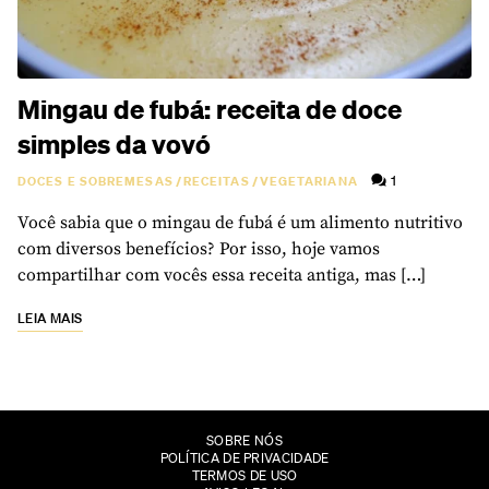
Mingau de fubá: receita de doce
simples da vovó
1
DOCES E SOBREMESAS
/
RECEITAS
/
VEGETARIANA
Você sabia que o mingau de fubá é um alimento nutritivo
com diversos benefícios? Por isso, hoje vamos
compartilhar com vocês essa receita antiga, mas […]
LEIA MAIS
SOBRE NÓS
POLÍTICA DE PRIVACIDADE
TERMOS DE USO