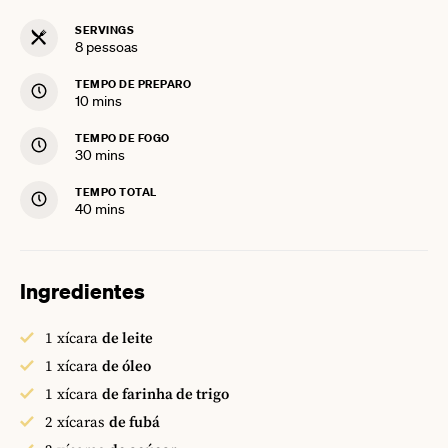
SERVINGS
8
pessoas
TEMPO DE PREPARO
minutes
10
mins
TEMPO DE FOGO
minutes
30
mins
TEMPO TOTAL
minutes
40
mins
Ingredientes
1
xícara
de leite
1
xícara
de óleo
1
xícara
de farinha de trigo
2
xícaras
de fubá