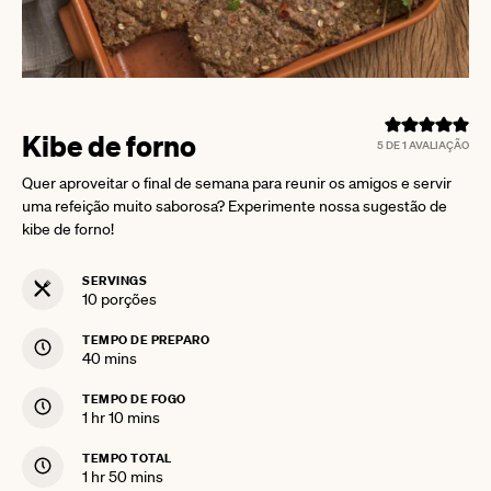
Kibe de forno
5
DE 1 AVALIAÇÃO
Quer aproveitar o final de semana para reunir os amigos e servir
uma refeição muito saborosa? Experimente nossa sugestão de
kibe de forno!
SERVINGS
10
porções
TEMPO DE PREPARO
minutes
40
mins
TEMPO DE FOGO
hour
minutes
1
hr
10
mins
TEMPO TOTAL
hour
minutes
1
hr
50
mins