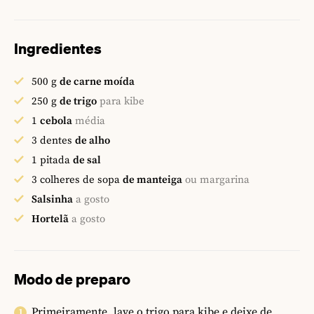
Ingredientes
500
g
de carne moída
250
g
de trigo
para kibe
1
cebola
média
3
dentes
de alho
1
pitada
de sal
3
colheres de sopa
de manteiga
ou margarina
Salsinha
a gosto
Hortelã
a gosto
Modo de preparo
Primeiramente, lave o trigo para kibe e deixe de