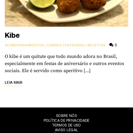
Kibe
3
ACOMPANHAMENTOS
/
CARNES
/
ENTRADAS
/
RECEITAS
O kibe é um quitute que todo mundo adora no Brasil,
especialmente em festas de aniversário e outros eventos
sociais. Ele é servido como aperitivo […]
LEIA MAIS
SOBRE NÓS
POLÍTICA DE PRIVACIDADE
TERMOS DE USO
AVISO LEGAL