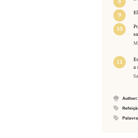
E
Po
sa
M
Es
a 
Sa
Author
Refeiçã
Palavr