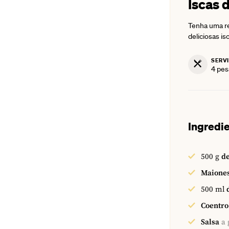
Iscas 
Tenha uma re
deliciosas i
SERV
4
pes
Ingredi
500
g
de
Maione
500
ml
Coentro
Salsa
a 