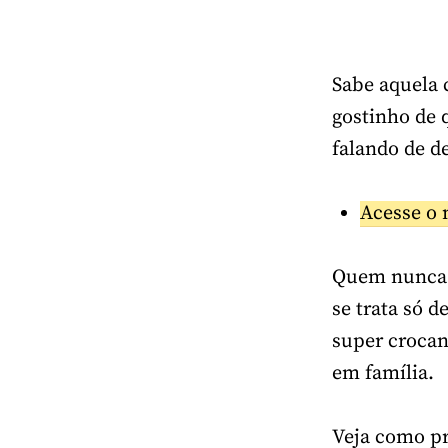
Sabe aquela 
gostinho de 
falando de d
Acesse o 
Quem nunca 
se trata só 
super crocant
em família.
Veja como pr