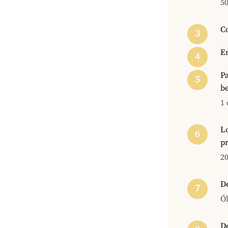
50
Co
E
Pa
b
1 
Lo
pr
20
De
Ó
De