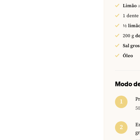
Limão
a
1
dente
½
limã
200
g
de
Sal gro
Óleo
Modo de
Pr
50
E
gr