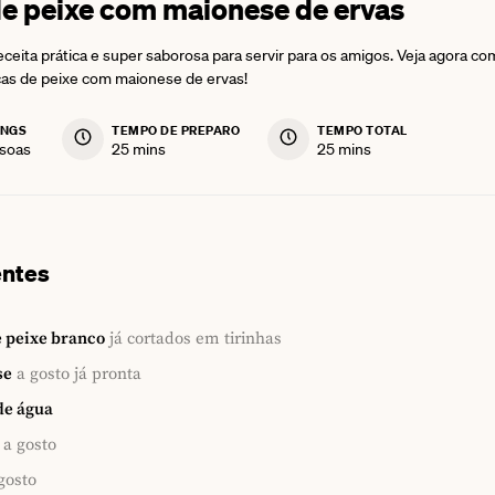
de peixe com maionese de ervas
ceita prática e super saborosa para servir para os amigos. Veja agora co
scas de peixe com maionese de ervas!
INGS
TEMPO DE PREPARO
TEMPO TOTAL
minutes
minutes
soas
25
mins
25
mins
entes
 peixe branco
já cortados em tirinhas
se
a gosto já pronta
de água
a gosto
gosto