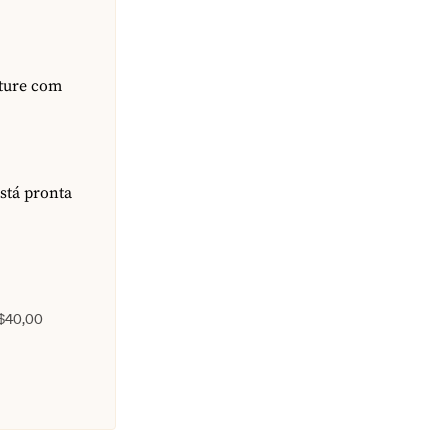
sture com
stá pronta
$40,00