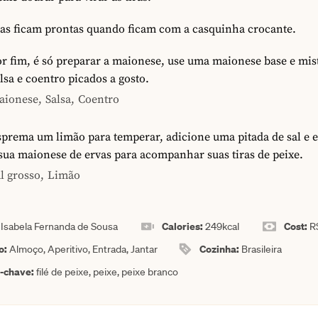
las ficam prontas quando ficam com a casquinha crocante.
r fim, é só preparar a maionese, use uma maionese base e mi
lsa e coentro picados a gosto.
aionese,
Salsa,
Coentro
prema um limão para temperar, adicione uma pitada de sal e e
sua maionese de ervas para acompanhar suas tiras de peixe.
l grosso,
Limão
:
Calories:
Cost:
Isabela Fernanda de Sousa
249
kcal
R
o:
Cozinha:
Almoço, Aperitivo, Entrada, Jantar
Brasileira
a-chave:
filé de peixe, peixe, peixe branco