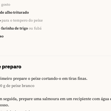
 gosto
de alho triturado
o
para o tempero do peixe
 farinha de trigo
ou fubá
sso
 preparo
imeiro prepare o peixe cortando-o em tiras finas.
0 g de peixe branco
m seguida, prepare uma salmoura em um recipiente com água e
osso.