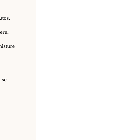
utos.
ere.
misture
 se