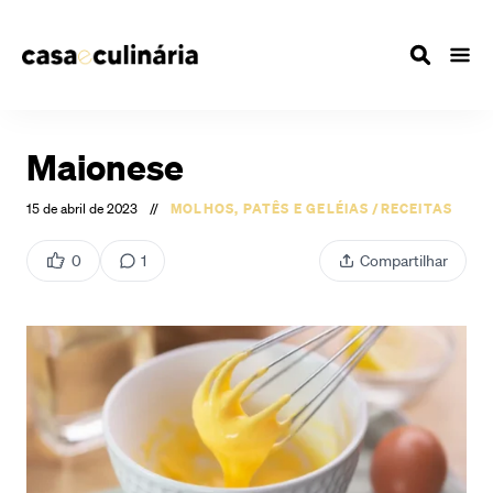
Maionese
15 de abril de 2023
//
MOLHOS, PATÊS E GELÉIAS
/
RECEITAS
0
1
Compartilhar