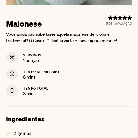
Maionese
5
DE 1 AVALIAÇÃO
Você ainda não sabe fazer aquela maionese deliciosa e
tradicional? O Casa e Culinária vai te ensinar agora mesmo!
SERVINGS
1
porção
TEMPO DE PREPARO
minutes
8
mins
TEMPO TOTAL
minutes
8
mins
Ingredientes
2
gemas