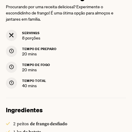
Procurando por uma receita deliciosa? Experimente o
escondidinho de frango! É uma ótima opção para almoços e
jantares em família.
SERVINGS
8
porções
TEMPO DE PREPARO
minutes
20
mins
TEMPO DE FOGO
minutes
20
mins
TEMPO TOTAL
minutes
40
mins
Ingredientes
2
peitos
de frango desfiado