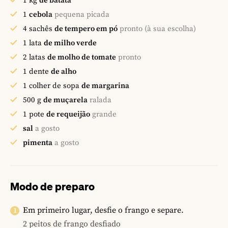
1
kg
de batata
1
cebola
pequena picada
4
sachês
de tempero em pó
pronto (à sua escolha)
1
lata
de milho verde
2
latas
de molho de tomate
pronto
1
dente
de alho
1
colher de sopa
de margarina
500
g
de muçarela
ralada
1
pote
de requeijão
grande
sal
a gosto
pimenta
a gosto
Modo de preparo
Em primeiro lugar, desfie o frango e separe.
2 peitos de frango desfiado