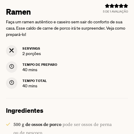
Ramen
5
DE 1 AVALIAÇÃO
Faça um ramen autêntico e caseiro sem sair do conforto de sua
casa. Esse caldo de carne de porco irá te surpreender. Veja como
prepará-lo!
SERVINGS
2
porções
TEMPO DE PREPARO
minutes
40
mins
TEMPO TOTAL
minutes
40
mins
Ingredientes
500
g
de ossos de porco
pode ser ossos de perna
ou de pescoço