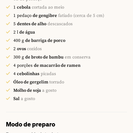
1
cebola
cortada ao meio
1
pedaço
de gengibre
fatiado (cerca de 5 cm)
5
dentes de alho
descascados
2
l
de água
400
g
de barriga de porco
2
ovos
cozidos
300
g
de broto de bambu
em conserva
4
porções
de macarrão de ramen
4
cebolinhas
picadas
Óleo de gergelim
torrado
Molho de soja
a gosto
Sal
a gosto
Modo de preparo