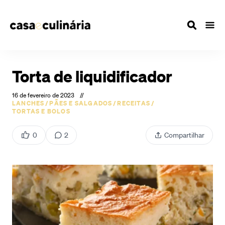
Torta de liquidificador
16 de fevereiro de 2023
//
LANCHES
/
PÃES E SALGADOS
/
RECEITAS
/
TORTAS E BOLOS
0
2
Compartilhar