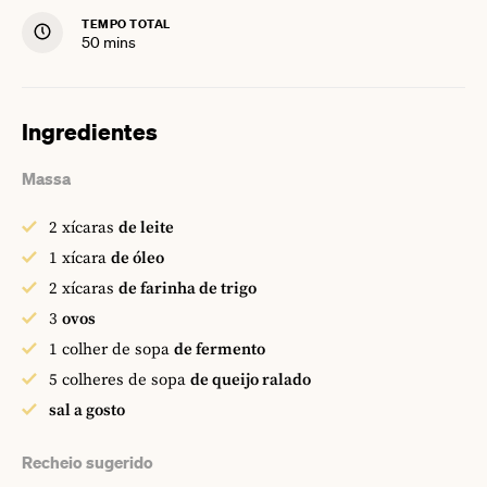
TEMPO TOTAL
minutes
50
mins
Ingredientes
Massa
2
xícaras
de leite
1
xícara
de óleo
2
xícaras
de farinha de trigo
3
ovos
1
colher de sopa
de fermento
5
colheres de sopa
de queijo ralado
sal a gosto
Recheio sugerido