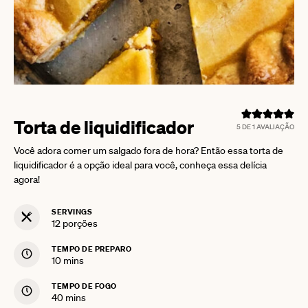
Torta de liquidificador
5
DE 1 AVALIAÇÃO
Você adora comer um salgado fora de hora? Então essa torta de
liquidificador é a opção ideal para você, conheça essa delícia
agora!
SERVINGS
12
porções
TEMPO DE PREPARO
minutes
10
mins
TEMPO DE FOGO
minutes
40
mins