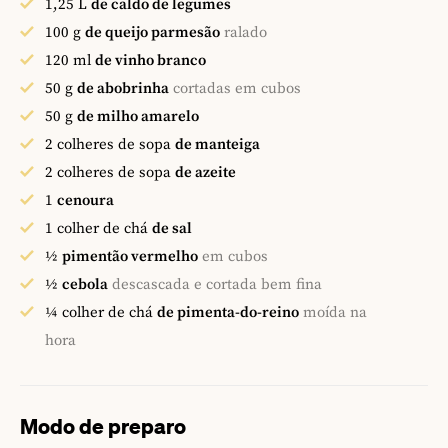
1,25
L
de caldo de legumes
100
g
de queijo parmesão
ralado
120
ml
de vinho branco
50
g
de abobrinha
cortadas em cubos
50
g
de milho amarelo
2
colheres de sopa
de manteiga
2
colheres de sopa
de azeite
1
cenoura
1
colher de chá
de sal
½
pimentão vermelho
em cubos
½
cebola
descascada e cortada bem fina
¼
colher de chá
de pimenta-do-reino
moída na
hora
Modo de preparo