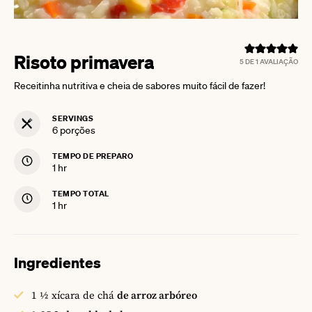
Risoto primavera
5
DE 1 AVALIAÇÃO
Receitinha nutritiva e cheia de sabores muito fácil de fazer!
SERVINGS
6
porções
TEMPO DE PREPARO
hour
1
hr
TEMPO TOTAL
hour
1
hr
Ingredientes
1 ½
xícara de chá
de arroz arbóreo