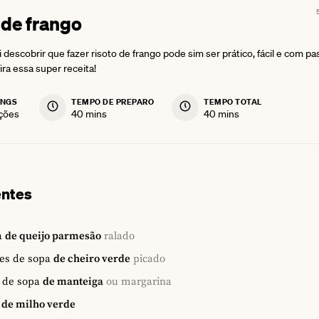
 de frango
 descobrir que fazer risoto de frango pode sim ser prático, fácil e com p
ira essa super receita!
INGS
TEMPO DE PREPARO
TEMPO TOTAL
minutes
minutes
ções
40
mins
40
mins
entes
a
de queijo parmesão
ralado
es de sopa
de cheiro verde
picado
 de sopa
de manteiga
ou margarina
de milho verde