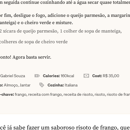
m seguida continue cozinhando até a água secar quase totalme
r fim, desligue o fogo, adicione o queijo parmesão, a margarin
nteiga) e o cheiro verde e misture.
2 xícara de queijo parmesão,
1 colher de sopa de manteiga,
colheres de sopa de cheiro verde
onto! Agora basta servir.
:
Calories:
Cost:
Gabriel Souza
160
kcal
R$ 35,00
o:
Cozinha:
Almoço, Jantar
Italiana
a-chave:
frango, receita com frango, receita de risoto, risoto, risoto de fra
cê já sabe fazer um saboroso risoto de frango, que