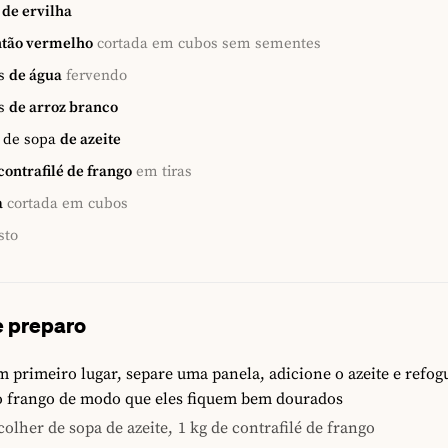
de ervilha
tão vermelho
cortada em cubos sem sementes
s
de água
fervendo
s
de arroz branco
 de sopa
de azeite
contrafilé de frango
em tiras
a
cortada em cubos
sto
 preparo
 primeiro lugar, separe uma panela, adicione o azeite e refogu
o frango de modo que eles fiquem bem dourados
colher de sopa de azeite,
1 kg de contrafilé de frango