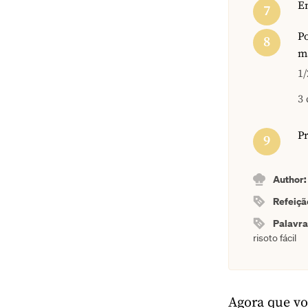
E
Po
ma
1/
3 
Pr
Author
Refeiçã
Palavr
risoto fácil
Agora que vo