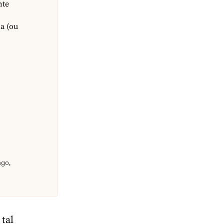
nte
a (ou
ngo,
 tal