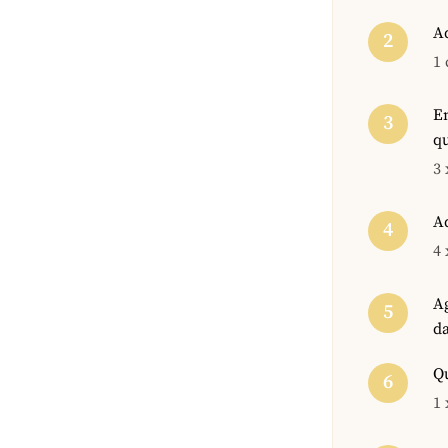
A
1 
Em
qu
3 
Ad
4 
A
d
Qu
1 