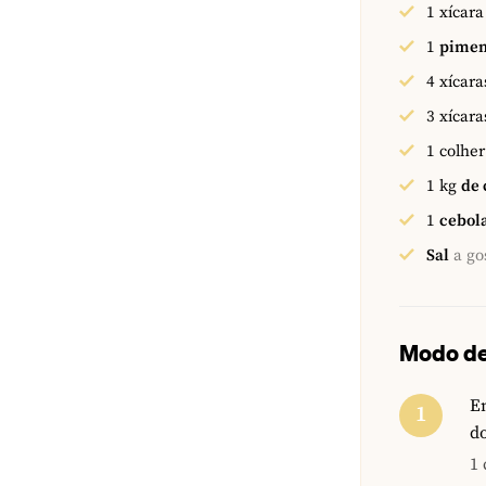
1
xícara
1
pimen
4
xícara
3
xícara
1
colher
1
kg
de 
1
cebol
Sal
a go
Modo de
Em
d
1 