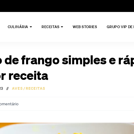
CULINÁRIA
RECEITAS
WEB STORIES
GRUPO VIP DE
 de frango simples e rá
r receita
23
//
AVES
/
RECEITAS
omentário