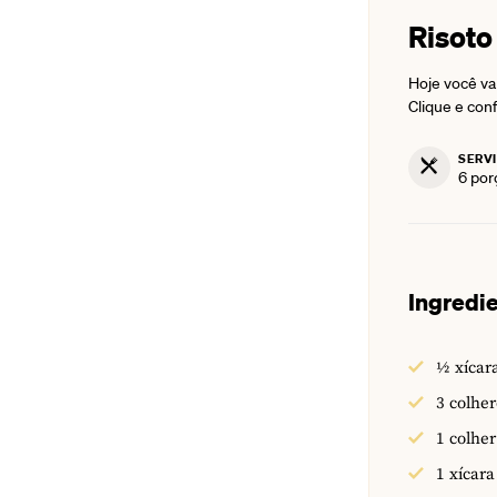
Risoto
Hoje você vai
Clique e conf
SERV
6
por
Ingredi
½
xícar
3
colher
1
colher
1
xícara