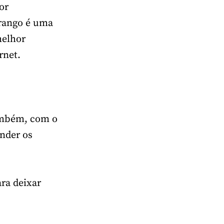
or
frango é uma
melhor
rnet.
também, com o
ender os
ra deixar