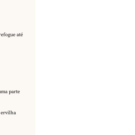
refogue até
uma parte
 ervilha