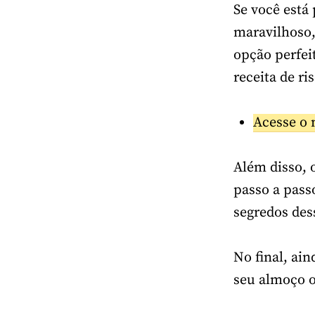
Se você está
maravilhoso,
opção perfei
receita de ri
Acesse o 
Além disso, 
passo a pass
segredos des
No final, ai
seu almoço o