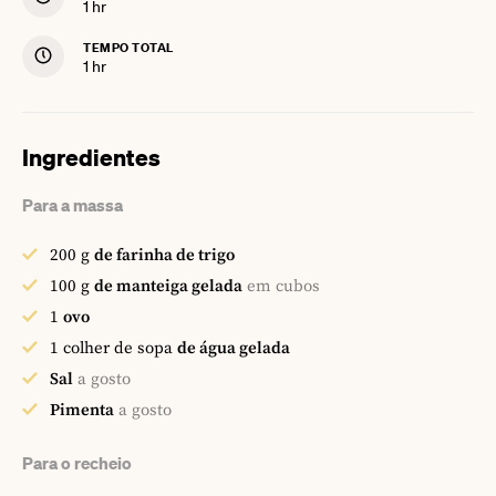
hour
1
hr
TEMPO TOTAL
hour
1
hr
Ingredientes
Para a massa
200
g
de farinha de trigo
100
g
de manteiga gelada
em cubos
1
ovo
1
colher de sopa
de água gelada
Sal
a gosto
Pimenta
a gosto
Para o recheio