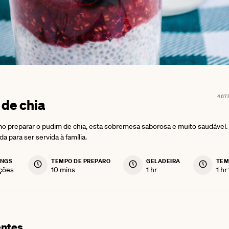
4.67
de chia
 preparar o pudim de chia, esta sobremesa saborosa e muito saudável
da para ser servida à família.
INGS
TEMPO DE PREPARO
GELADEIRA
TEM
minutes
hour
ho
ções
10
mins
1
hr
1
hr
entes