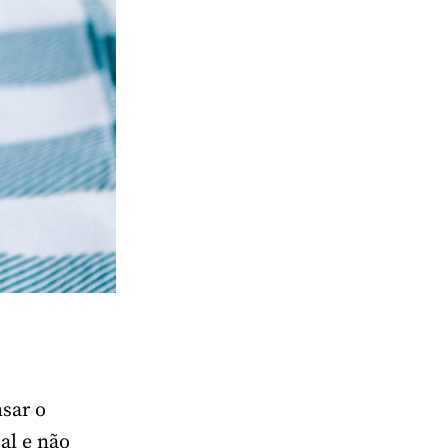
sar o
al e não