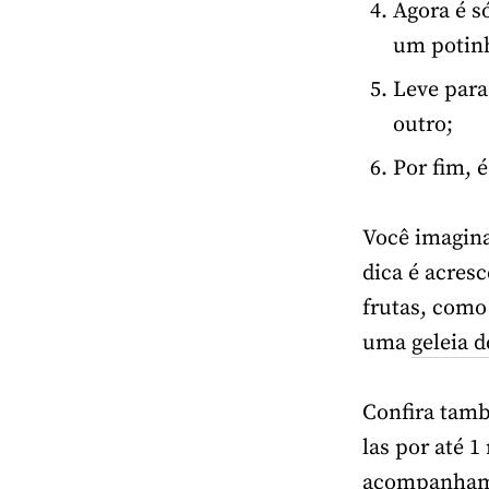
Agora é s
um potinh
Leve para
outro;
Por fim, 
Você imaginav
dica é acres
frutas, como
uma
geleia 
Confira tam
las por até 
acompanhame