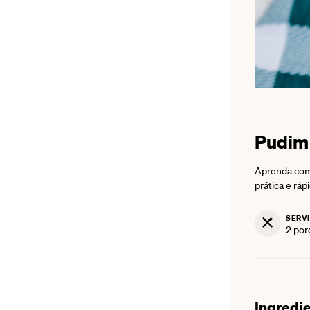
Pudim 
Aprenda como
prática e rápi
SERV
2
por
Ingredi