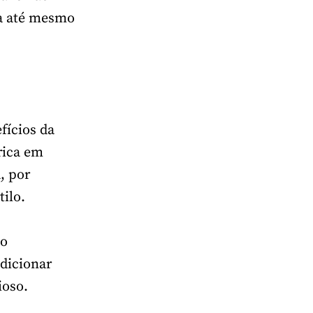
da até mesmo
fícios da
rica em
, por
ilo.
no
dicionar
ioso.