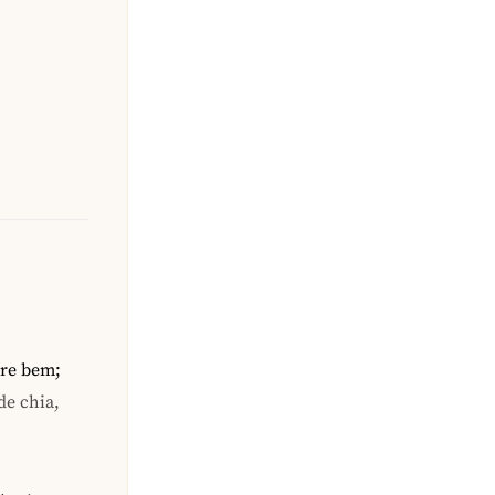
ure bem;
de chia,