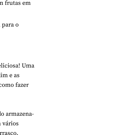
m frutas em
 para o
eliciosa! Uma
dim e as
 como fazer
do armazena-
 vários
rrasco,