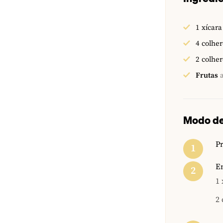
1
xícara
4
colher
2
colher
Frutas
Modo de
Pr
Em
1 
2 