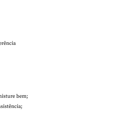
erência
 misture bem;
sistência;