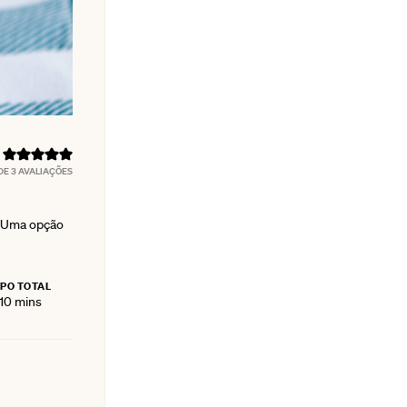
DE
3
AVALIAÇÕES
. Uma opção
PO TOTAL
ur
minutes
10
mins