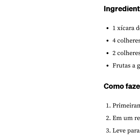
Ingredien
1 xícara d
4 colhere
2 colhere
Frutas a 
Como faze
Primeiram
Em um rec
Leve para