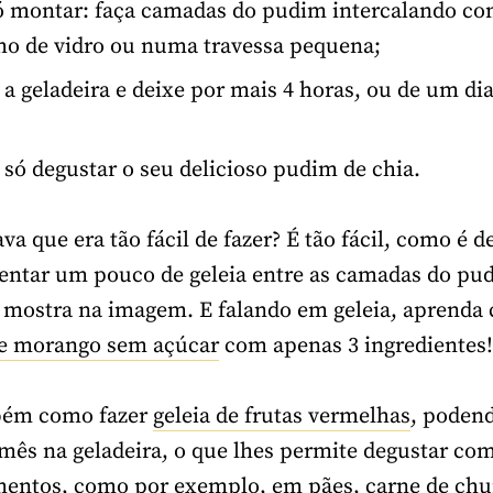
ó montar: faça camadas do pudim intercalando co
o de vidro ou numa travessa pequena;
 a geladeira e deixe por mais 4 horas, ou de um dia
é só degustar o seu delicioso pudim de chia.
a que era tão fácil de fazer? É tão fácil, como é d
centar um pouco de geleia entre as camadas do pu
 mostra na imagem. E falando em geleia, aprenda
de morango sem açúcar
com apenas 3 ingredientes!
bém como fazer
geleia de frutas vermelhas
, poden
1 mês na geladeira, o que lhes permite degustar com
ntos, como por exemplo, em pães, carne de chu