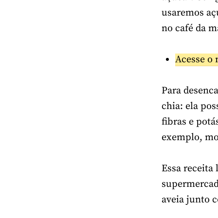
usaremos açú
no café da 
Acesse o 
Para desenca
chia: ela po
fibras e potá
exemplo, mor
Essa receita
supermercado
aveia junto 