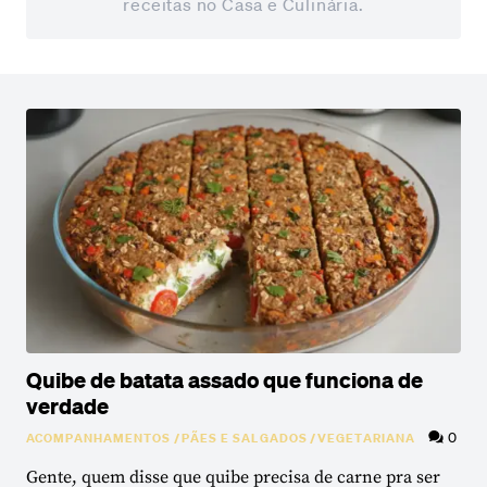
receitas no Casa e Culinária.
Quibe de batata assado que funciona de
verdade
0
ACOMPANHAMENTOS
/
PÃES E SALGADOS
/
VEGETARIANA
Gente, quem disse que quibe precisa de carne pra ser