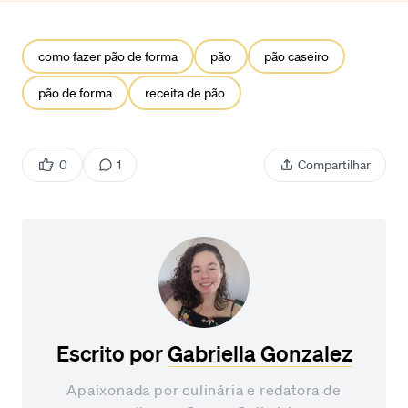
como fazer pão de forma
pão
pão caseiro
pão de forma
receita de pão
0
1
Compartilhar
Escrito por
Gabriella Gonzalez
Apaixonada por culinária e redatora de