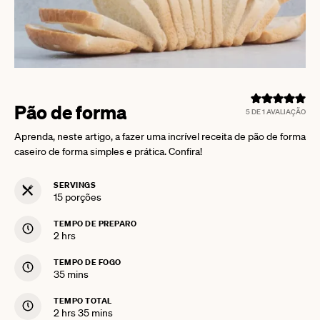
Pão de forma
5
DE 1 AVALIAÇÃO
Aprenda, neste artigo, a fazer uma incrível receita de pão de forma
caseiro de forma simples e prática. Confira!
SERVINGS
15
porções
TEMPO DE PREPARO
hours
2
hrs
TEMPO DE FOGO
minutes
35
mins
TEMPO TOTAL
hours
minutes
2
hrs
35
mins