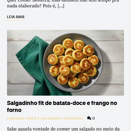
quer comer besteira, mas também não tem tempo pra
nada elaborado? Pois é, […]
LEIA MAIS
Salgadinho fit de batata-doce e frango no
forno
0
LANCHES
/
PÃES E SALGADOS
/
SAUDÁVEL
Sabe aquela vontade de comer um salgado no meio da