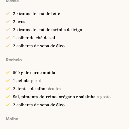
Massa
2
xícaras de chá
de leite
2
ovos
2
xícaras de chá
de farinha de trigo
1
colher de chá
de sal
2
colheres de sopa
de óleo
Recheio
500
g
de carne moída
1
cebola
picada
2
dentes
de alho
picados
Sal, pimenta-do-reino, orégano e salsinha
a gosto
2
colheres de sopa
de óleo
Molho