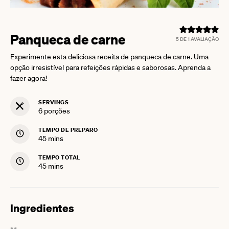
Panqueca de carne
5
DE 1 AVALIAÇÃO
Experimente esta deliciosa receita de panqueca de carne. Uma
opção irresistível para refeições rápidas e saborosas. Aprenda a
fazer agora!
SERVINGS
6
porções
TEMPO DE PREPARO
minutes
45
mins
TEMPO TOTAL
minutes
45
mins
Ingredientes