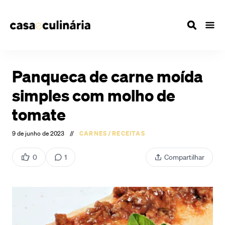
Panqueca de carne moída
simples com molho de
tomate
9 de junho de 2023
//
CARNES
/
RECEITAS
0
1
Compartilhar