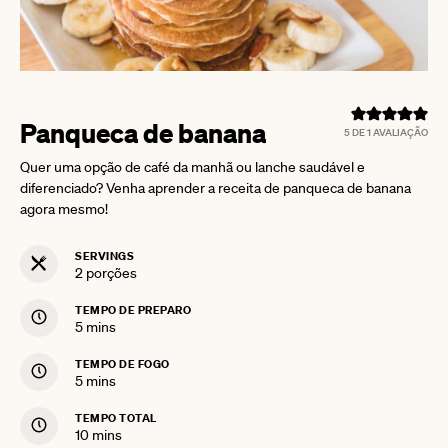
Panqueca de banana
5
DE 1 AVALIAÇÃO
Quer uma opção de café da manhã ou lanche saudável e
diferenciado? Venha aprender a receita de panqueca de banana
agora mesmo!
SERVINGS
2
porções
TEMPO DE PREPARO
minutes
5
mins
TEMPO DE FOGO
minutes
5
mins
TEMPO TOTAL
minutes
10
mins