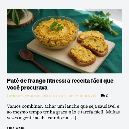
Patê de frango fitness: a receita fácil que
você procurava
0
LANCHES
/
MOLHOS, PATÊS E GELÉIAS
/
SAUDÁVEL
Vamos combinar, achar um lanche que seja saudável e
ao mesmo tempo tenha graça não é tarefa fácil. Muitas
vezes a gente acaba caindo na […]
LEIA MAIS