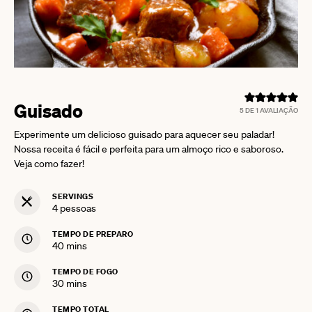
Guisado
5
DE 1 AVALIAÇÃO
Experimente um delicioso guisado para aquecer seu paladar!
Nossa receita é fácil e perfeita para um almoço rico e saboroso.
Veja como fazer!
SERVINGS
4
pessoas
TEMPO DE PREPARO
minutes
40
mins
TEMPO DE FOGO
minutes
30
mins
TEMPO TOTAL