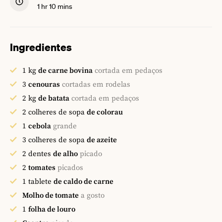
hour
minutes
1
hr
10
mins
Ingredientes
1
kg
de carne bovina
cortada em pedaços
3
cenouras
cortadas em rodelas
2
kg
de batata
cortada em pedaços
2
colheres de sopa
de colorau
1
cebola
grande
3
colheres de sopa
de azeite
2
dentes
de alho
picado
2
tomates
picados
1
tablete
de caldo de carne
Molho de tomate
a gosto
1
folha de louro