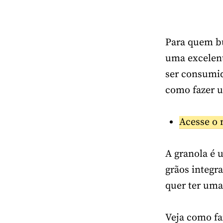
Para quem bu
uma excelent
ser consumid
como fazer u
Acesse o 
A granola é 
grãos integr
quer ter uma
Veja como faz