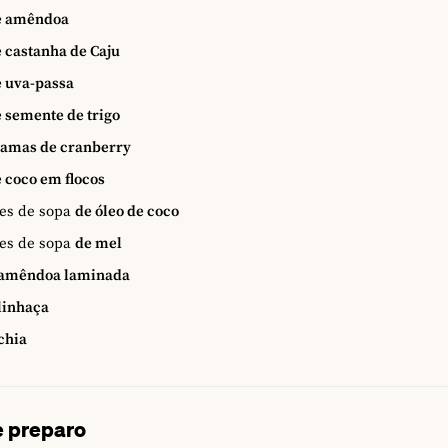
e amêndoa
 castanha de Caju
 uva-passa
 semente de trigo
ramas de cranberry
 coco em flocos
es de sopa
de óleo de coco
es de sopa
de mel
amêndoa laminada
linhaça
chia
 preparo