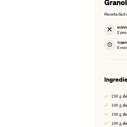
Granol
Receita fácil
SERV
2
pes
TEMP
min
5
min
Ingredi
250
g
de
100
g
de
100
g
de
100
g
de