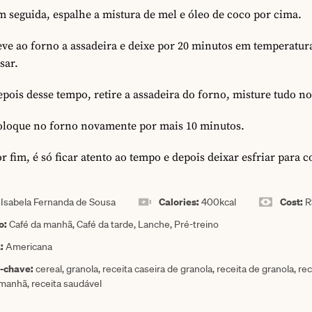
 seguida, espalhe a mistura de mel e óleo de coco por cima.
ve ao forno a assadeira e deixe por 20 minutos em temperatura
sar.
pois desse tempo, retire a assadeira do forno, misture tudo n
oloque no forno novamente por mais 10 minutos.
r fim, é só ficar atento ao tempo e depois deixar esfriar para 
:
Calories:
Cost:
Isabela Fernanda de Sousa
400
kcal
R
o:
Café da manhã, Café da tarde, Lanche, Pré-treino
a:
Americana
a-chave:
cereal, granola, receita caseira de granola, receita de granola, rec
 manhã, receita saudável