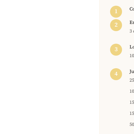
C
Em
3 
L
10
Ju
25
10
15
15
50