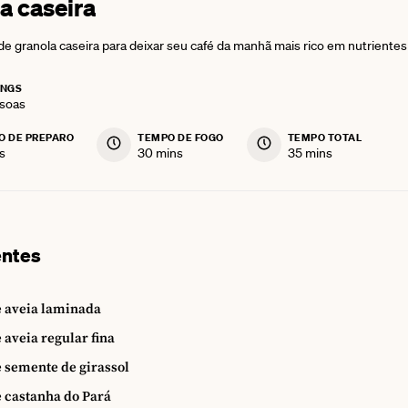
a caseira
 de granola caseira para deixar seu café da manhã mais rico em nutriente
INGS
soas
O DE PREPARO
TEMPO DE FOGO
TEMPO TOTAL
utes
minutes
minutes
s
30
mins
35
mins
entes
 aveia laminada
 aveia regular fina
 semente de girassol
 castanha do Pará