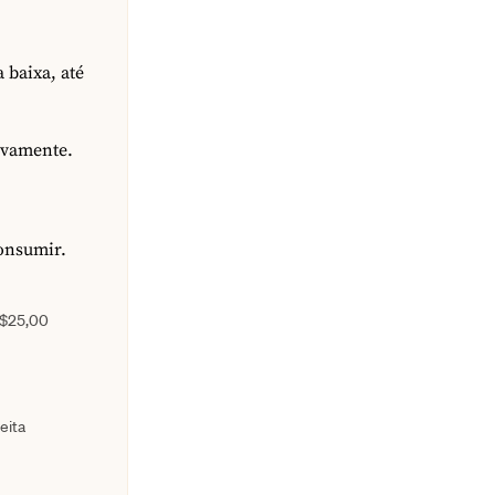
 baixa, até
ovamente.
consumir.
$25,00
eita