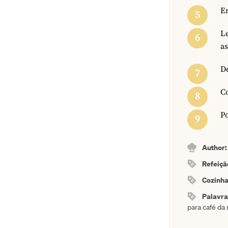
Em
Le
as
De
C
Po
Author
Refeiçã
Cozinh
Palavr
para café da