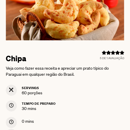
Chipa
5
DE 1 AVALIAÇÃO
Veja como fazer essa receita e apreciar um prato típico do
Paraguai em qualquer região do Brasil.
SERVINGS
60
porções
TEMPO DE PREPARO
minutes
30
mins
minutes
0
mins