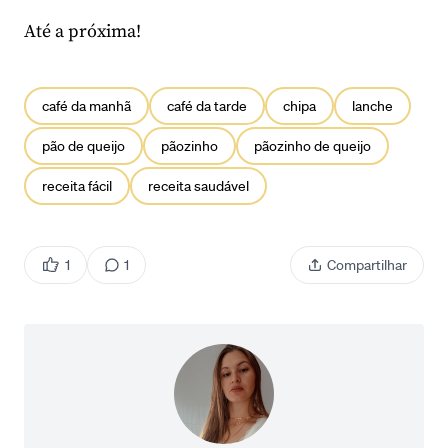
Até a próxima!
café da manhã
café da tarde
chipa
lanche
pão de queijo
pãozinho
pãozinho de queijo
receita fácil
receita saudável
1
1
Compartilhar