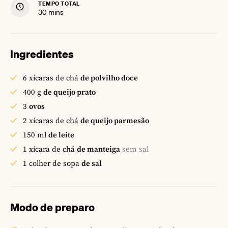
TEMPO TOTAL
minutes
30
mins
Ingredientes
6
xícaras de chá
de polvilho doce
400
g
de queijo prato
3
ovos
2
xícaras de chá
de queijo parmesão
150
ml
de leite
1
xícara de chá
de manteiga
sem sal
1
colher de sopa
de sal
Modo de preparo