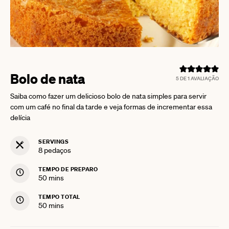
Bolo de nata
5
DE 1 AVALIAÇÃO
Saiba como fazer um delicioso bolo de nata simples para servir
com um café no final da tarde e veja formas de incrementar essa
delícia
SERVINGS
8
pedaços
TEMPO DE PREPARO
minutes
50
mins
TEMPO TOTAL
minutes
50
mins