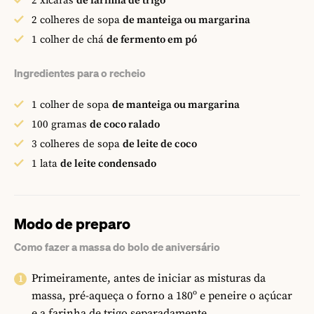
2
xícaras
de farinha de trigo
2
colheres de sopa
de manteiga ou margarina
1
colher de chá
de fermento em pó
Ingredientes para o recheio
1
colher de sopa
de manteiga ou margarina
100
gramas
de coco ralado
3
colheres de sopa
de leite de coco
1
lata
de leite condensado
Modo de preparo
Como fazer a massa do bolo de aniversário
Primeiramente, antes de iniciar as misturas da
massa, pré-aqueça o forno a 180º e peneire o açúcar
e a farinha de trigo separadamente.