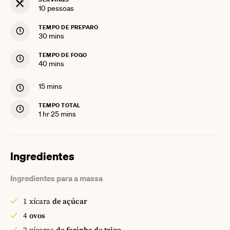
10
pessoas
TEMPO DE PREPARO
minutes
30
mins
TEMPO DE FOGO
minutes
40
mins
minutes
15
mins
TEMPO TOTAL
hour
minutes
1
hr
25
mins
Ingredientes
Ingredientes para a massa
1
xícara
de açúcar
4
ovos