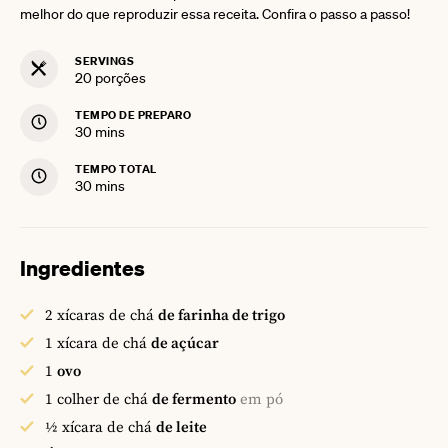
melhor do que reproduzir essa receita. Confira o passo a passo!
SERVINGS
20
porções
TEMPO DE PREPARO
minutes
30
mins
TEMPO TOTAL
minutes
30
mins
Ingredientes
2
xícaras de chá
de farinha de trigo
1
xícara de chá
de açúcar
1
ovo
1
colher de chá
de fermento
em pó
½
xícara de chá
de leite