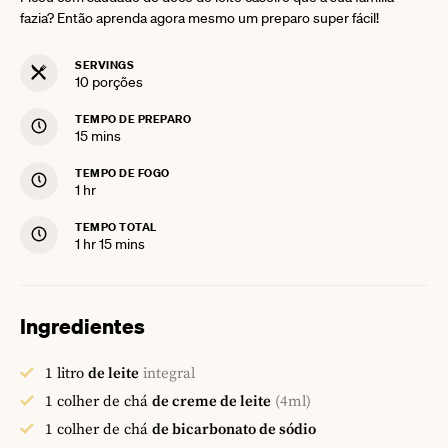
fazia? Então aprenda agora mesmo um preparo super fácil!
SERVINGS
10
porções
TEMPO DE PREPARO
minutes
15
mins
TEMPO DE FOGO
hour
1
hr
TEMPO TOTAL
hour
minutes
1
hr
15
mins
Ingredientes
1
litro
de leite
integral
1
colher de chá
de creme de leite
(4ml)
1
colher de chá
de bicarbonato de sódio