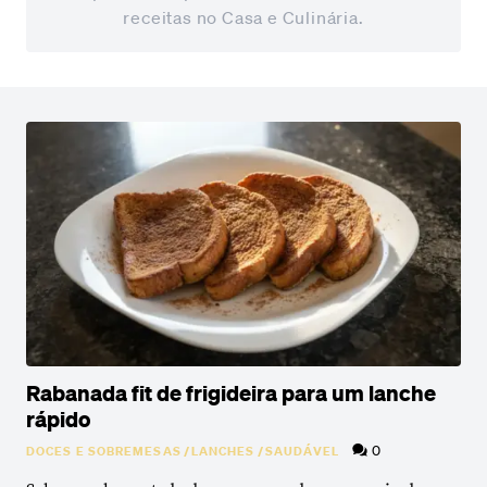
receitas no Casa e Culinária.
Rabanada fit de frigideira para um lanche
rápido
0
DOCES E SOBREMESAS
/
LANCHES
/
SAUDÁVEL