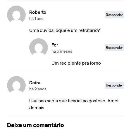
Roberto
Responder
há 1 ano
Uma dúvida, oque é um refratario?
Fer
Responder
há 5 meses
Um recipiente pra forno
Daíra
Responder
há 2 anos
Uau nao sabia que ficaria tao gostoso. Amei
demais
Deixe um comentário