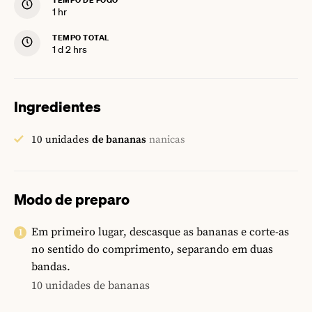
hour
1
hr
TEMPO TOTAL
day
hours
1
d
2
hrs
Ingredientes
10
unidades
de bananas
nanicas
Modo de preparo
Em primeiro lugar, descasque as bananas e corte-as
no sentido do comprimento, separando em duas
bandas.
10 unidades de bananas