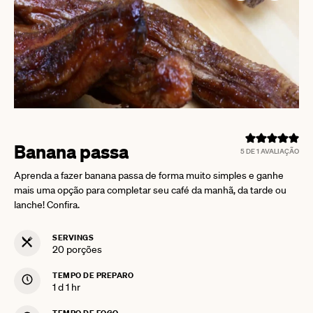
Banana passa
5
DE 1 AVALIAÇÃO
Aprenda a fazer banana passa de forma muito simples e ganhe
mais uma opção para completar seu café da manhã, da tarde ou
lanche! Confira.
SERVINGS
20
porções
TEMPO DE PREPARO
day
hour
1
d
1
hr
TEMPO DE FOGO