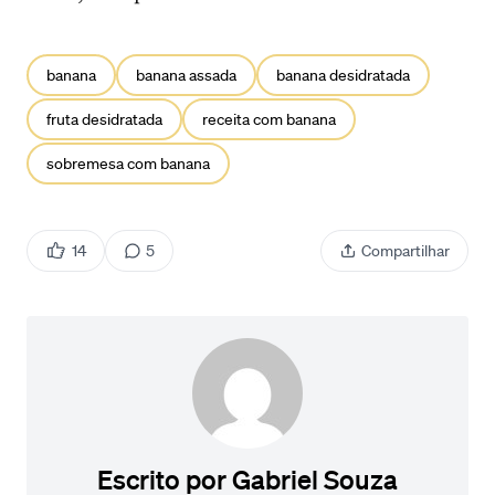
banana
banana assada
banana desidratada
fruta desidratada
receita com banana
sobremesa com banana
14
5
Compartilhar
Escrito por
Gabriel Souza