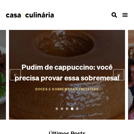
30 almoços para o domingo:
<
>
!
confira essa seleção!
DICAS DE COZINHA
Últimos Posts