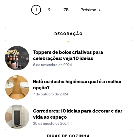
Paginação
1
2
…
75
Próximo
de
posts
DECORAÇÃO
Toppers de bolos criativos para
celebrações: veja 10 ideias
6 de novembro de 2024
Bidê ou ducha higiênica: qual é a melhor
opção?
7 de outubro de 2024
Corredores: 10 ideias para decorar e dar
vida ao espaço
30 de agosto de 2024
DICAS DE COZINHA