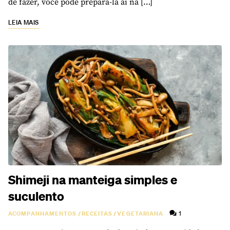
de fazer, você pode prepará-la aí na […]
LEIA MAIS
Shimeji na manteiga simples e
suculento
1
ACOMPANHAMENTOS
/
RECEITAS
/
VEGETARIANA