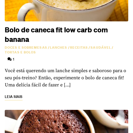
Bolo de caneca fit low carb com
banana
DOCES E SOBREMESAS
/
LANCHES
/
RECEITAS
/
SAUDÁVEL
/
TORTAS E BOLOS
1
Você está querendo um lanche simples e saboroso para o
seu pós-treino? Então, experimente o bolo de caneca fit!
Uma delícia fácil de fazer e […]
LEIA MAIS