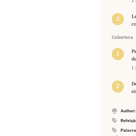
1 
Le
co
Cobertura
Pa
d
1 
De
si
Author
Refeiçã
Palavr