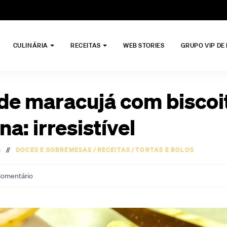
CULINÁRIA
RECEITAS
WEB STORIES
GRUPO VIP DE
 de maracujá com biscoi
a: irresistível
3
//
DOCES E SOBREMESAS
/
RECEITAS
/
TORTAS E BOLOS
omentário