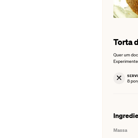
Torta 
Quer um doce
Experimente 
SERV
8
por
Ingredi
Massa