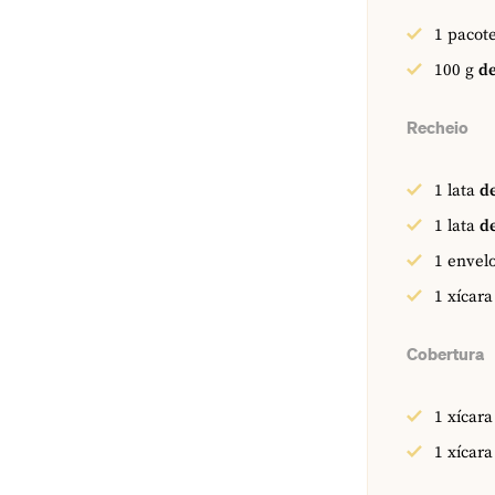
1
pacot
100
g
d
Recheio
1
lata
d
1
lata
de
1
envel
1
xícara
Cobertura
1
xícara
1
xícara