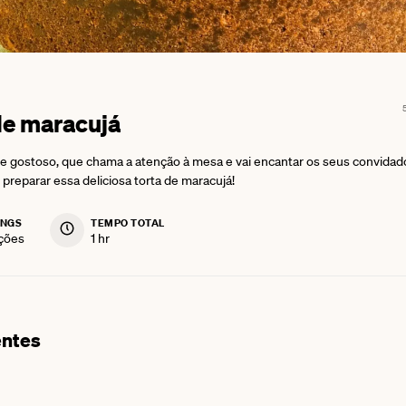
de maracujá
 gostoso, que chama a atenção à mesa e vai encantar os seus convidad
preparar essa deliciosa torta de maracujá!
INGS
TEMPO TOTAL
hour
ções
1
hr
entes