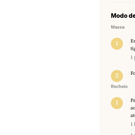
Modo de
Massa
Em
ti
1 
Fo
Recheio
Pa
ao
a
1 