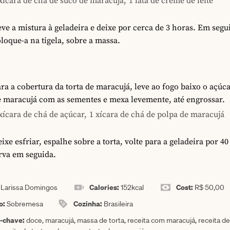
xícara de chá de suco de maracujá,
1 lata de creme de leite
ve a mistura à geladeira e deixe por cerca de 3 horas. Em segu
loque-a na tigela, sobre a massa.
ra a cobertura da torta de maracujá, leve ao fogo baixo o açúca
e maracujá com as sementes e mexa levemente, até engrossar.
xícara de chá de açúcar,
1 xícara de chá de polpa de maracujá
ixe esfriar, espalhe sobre a torta, volte para a geladeira por 4
rva em seguida.
:
Calories:
Cost:
Larissa Domingos
152
kcal
R$ 50,00
o:
Cozinha:
Sobremesa
Brasileira
a-chave:
doce, maracujá, massa de torta, receita com maracujá, receita d