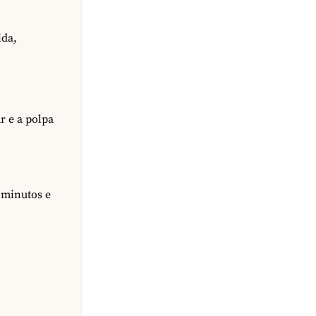
ida,
r e a polpa
0 minutos e
e