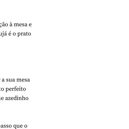
ção à mesa e
ujá é o prato
r a sua mesa
o perfeito
ue azedinho
passo que o