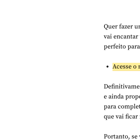
Quer fazer u
vai encantar
perfeito par
Acesse o 
Definitivame
e ainda prop
para complet
que vai ficar
Portanto, se