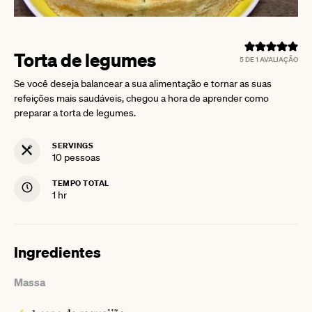
Torta de legumes
5
DE 1 AVALIAÇÃO
Se você deseja balancear a sua alimentação e tornar as suas
refeições mais saudáveis, chegou a hora de aprender como
preparar a torta de legumes.
SERVINGS
10
pessoas
TEMPO TOTAL
hour
1
hr
Ingredientes
Massa