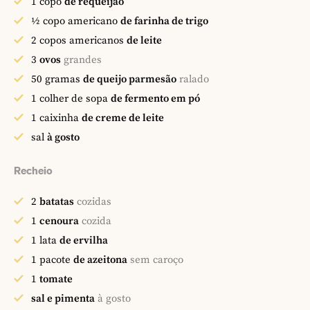
1
copo
de requeijão
½
copo americano
de farinha de trigo
2
copos americanos
de leite
3
ovos
grandes
50
gramas
de queijo parmesão
ralado
1
colher de sopa
de fermento em pó
1
caixinha
de creme de leite
sal
à gosto
Recheio
2
batatas
cozidas
1
cenoura
cozida
1
lata
de ervilha
1
pacote
de azeitona
sem caroço
1
tomate
sal e pimenta
à gosto