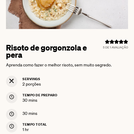
Risoto de gorgonzola e
5
DE 1 AVALIAÇÃO
pera
Aprenda como fazer o melhor risoto, sem muito segredo.
SERVINGS
2
porções
TEMPO DE PREPARO
minutes
30
mins
minutes
30
mins
TEMPO TOTAL
hour
1
hr