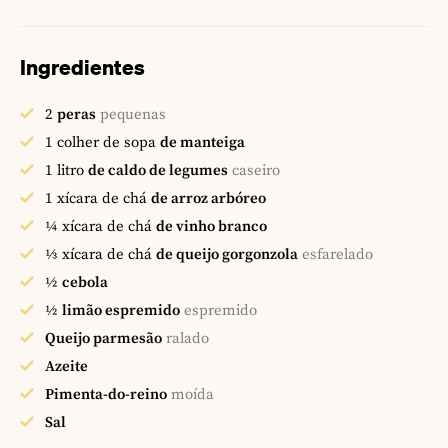
Ingredientes
2
peras
pequenas
1
colher de sopa
de manteiga
1
litro
de caldo de legumes
caseiro
1
xícara de chá
de arroz arbóreo
¼
xícara de chá
de vinho branco
⅓
xícara de chá
de queijo gorgonzola
esfarelado
½
cebola
½
limão espremido
espremido
Queijo parmesão
ralado
Azeite
Pimenta-do-reino
moída
Sal