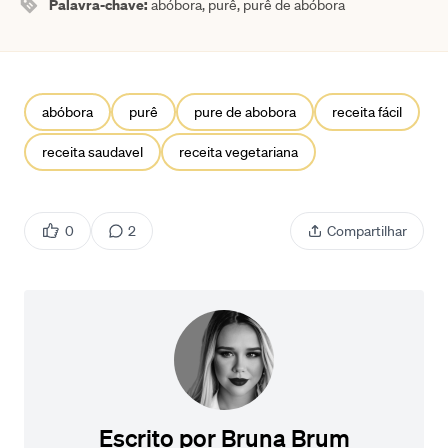
Palavra-chave:
abóbora, purê, purê de abóbora
abóbora
purê
pure de abobora
receita fácil
receita saudavel
receita vegetariana
0
2
Compartilhar
Escrito por
Bruna Brum