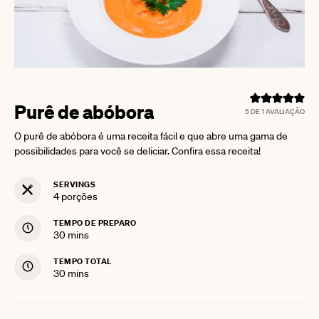
Purê de abóbora
5
DE 1 AVALIAÇÃO
O purê de abóbora é uma receita fácil e que abre uma gama de
possibilidades para você se deliciar. Confira essa receita!
SERVINGS
4
porções
TEMPO DE PREPARO
minutes
30
mins
TEMPO TOTAL
minutes
30
mins