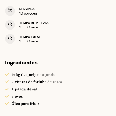
SERVINGS
10
porções
TEMPO DE PREPARO
hour
minutes
1
hr
30
mins
TEMPO TOTAL
hour
minutes
1
hr
30
mins
Ingredientes
½
kg
de queijo
muçarela
2
xícaras
de farinha
de rosca
1
pitada
de sal
3
ovos
Óleo para fritar