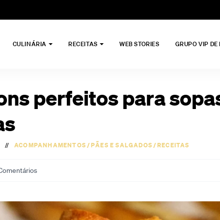
CULINÁRIA
RECEITAS
WEB STORIES
GRUPO VIP DE
ons perfeitos para sopa
as
//
ACOMPANHAMENTOS
/
PÃES E SALGADOS
/
RECEITAS
Comentários