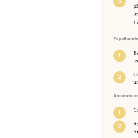
p
u
1 
Espalhando
E
as
Ce
u
Assando os
Co
As
e 