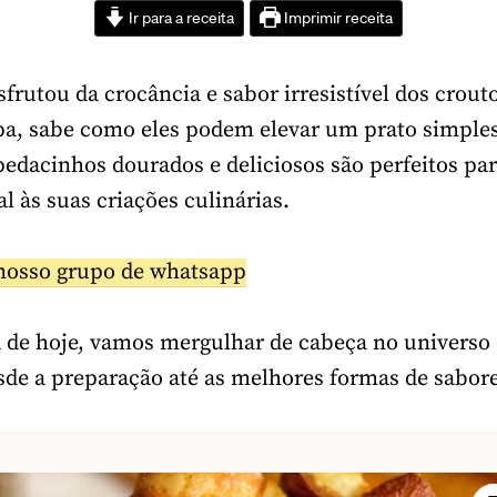
Ir para a receita
Imprimir receita
esfrutou da crocância e sabor irresistível dos cro
pa, sabe como eles podem elevar um prato simples
 pedacinhos dourados e deliciosos são perfeitos pa
l às suas criações culinárias.
nosso grupo de whatsapp
a de hoje, vamos mergulhar de cabeça no universo
sde a preparação até as melhores formas de sabore