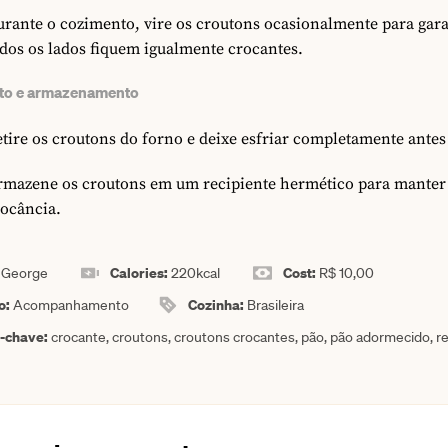
rante o cozimento, vire os croutons ocasionalmente para gara
dos os lados fiquem igualmente crocantes.
to e armazenamento
tire os croutons do forno e deixe esfriar completamente antes
rmazene os croutons em um recipiente hermético para manter
rocância.
:
Calories:
Cost:
George
220
kcal
R$ 10,00
o:
Cozinha:
Acompanhamento
Brasileira
a-chave:
crocante, croutons, croutons crocantes, pão, pão adormecido, re