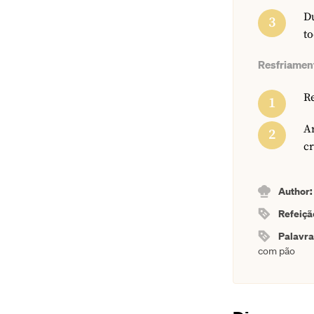
Du
to
Resfriamen
Re
A
c
Author
Refeiçã
Palavr
com pão