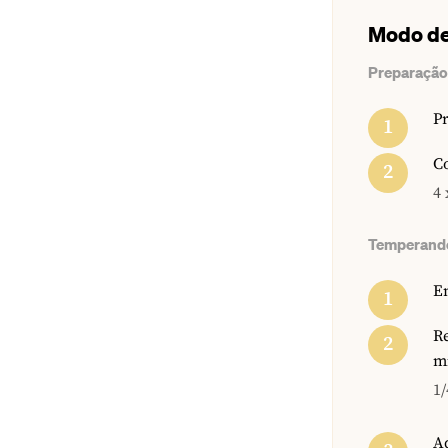
Modo de
Preparação
Pr
Co
4 
Temperando
Em
Re
mi
1/
Ad