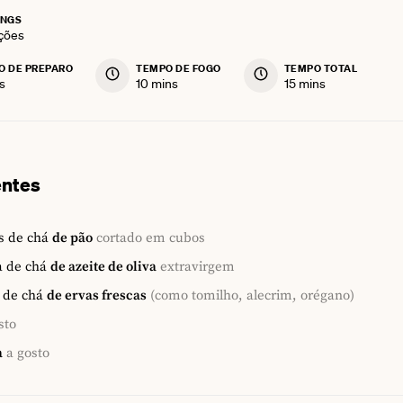
INGS
ções
O DE PREPARO
TEMPO DE FOGO
TEMPO TOTAL
utes
minutes
minutes
s
10
mins
15
mins
entes
s de chá
de pão
cortado em cubos
a de chá
de azeite de oliva
extravirgem
 de chá
de ervas frescas
(como tomilho, alecrim, orégano)
sto
a
a gosto