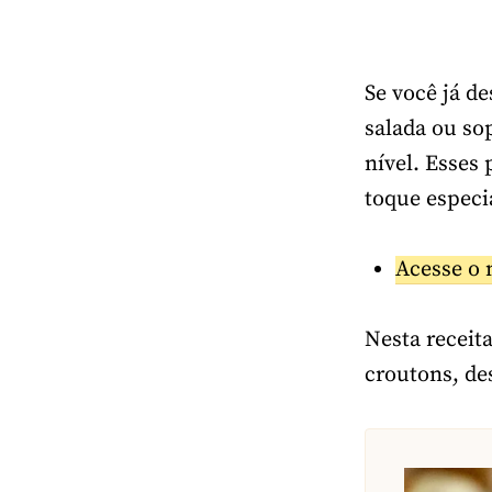
Se você já d
salada ou so
nível. Esses
toque especia
Acesse o 
Nesta receit
croutons, de