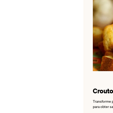
Crout
Transforme p
para obter sa