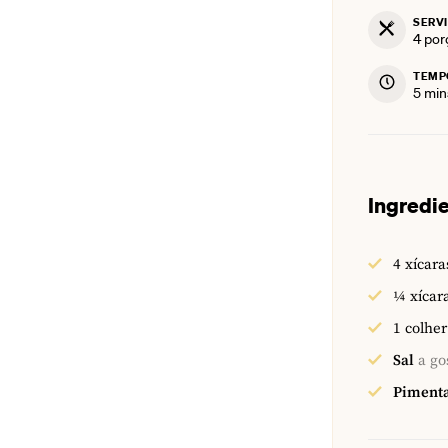
SERV
4
por
TEMP
min
5
min
Ingredi
4
xícara
¼
xícar
1
colher
Sal
a go
Piment