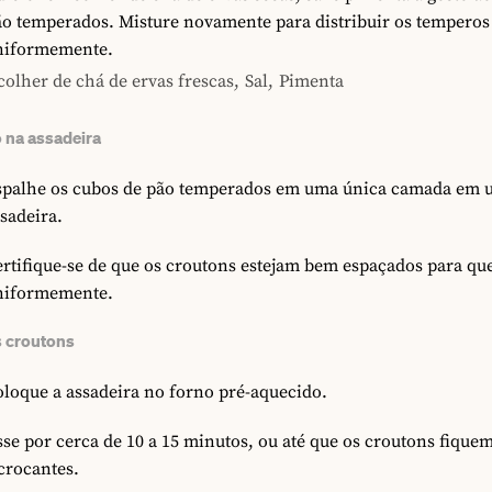
ão temperados. Misture novamente para distribuir os temperos
niformemente.
colher de chá de ervas frescas,
Sal,
Pimenta
 na assadeira
spalhe os cubos de pão temperados em uma única camada em
sadeira.
rtifique-se de que os croutons estejam bem espaçados para qu
niformemente.
 croutons
loque a assadeira no forno pré-aquecido.
se por cerca de 10 a 15 minutos, ou até que os croutons fique
crocantes.