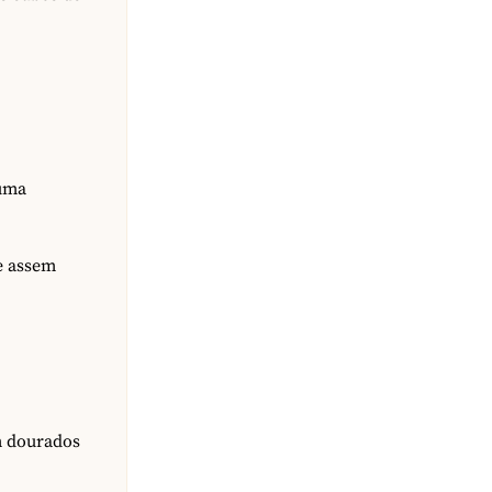
 uma
e assem
m dourados