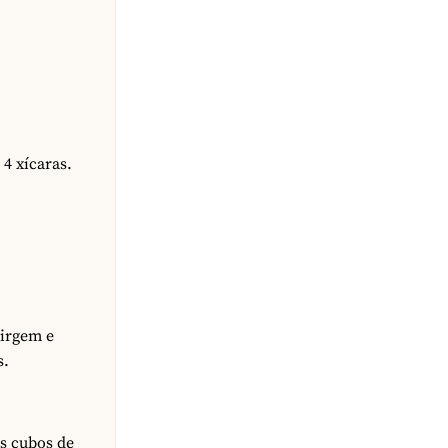
4 xícaras.
virgem e
s.
os cubos de