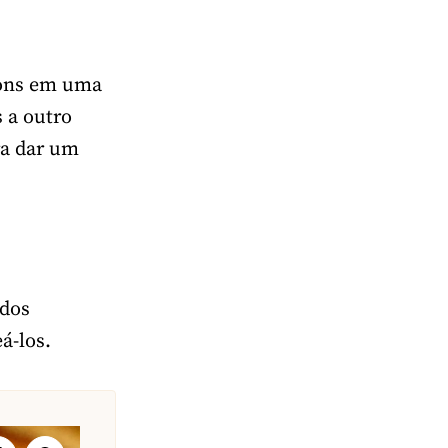
utons em uma
 a outro
ra dar um
 dos
á-los.