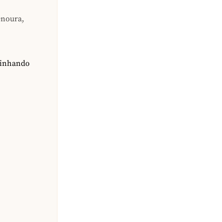
enoura,
zinhando