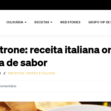
CULINÁRIA
RECEITAS
WEB STORIES
GRUPO VIP DE
rone: receita italiana or
a de sabor
4
//
RECEITAS
/
SOPAS E CALDOS
omentário