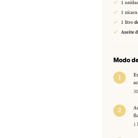
1
unida
1
xícara
1
litro
d
Azeite d
Modo de
Em
ac
30
Ad
f
1 