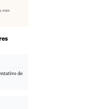
a, sopa
res
entativo de