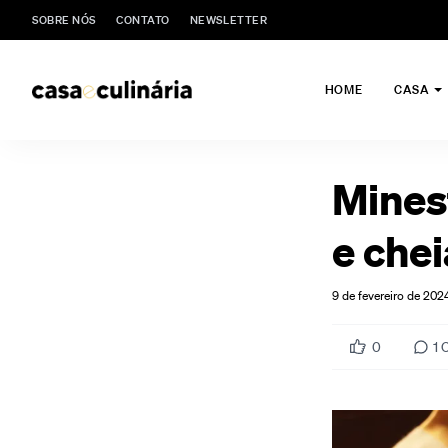
SOBRE NÓS
CONTATO
NEWSLETTER
HOME
CASA
Minest
e chei
9 de fevereiro de 202
0
1
C