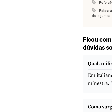
Refeiçã
Palavr
de legumes
Ficou com
dúvidas s
Qual a dif
Em italian
minestra. 
Como surg