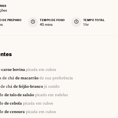
INGS
ções
O DE PREPARO
TEMPO DE FOGO
TEMPO TOTAL
utes
minutes
hour
ns
45
mins
1
hr
entes
e carne bovina
picada em cubos
s de chá
de macarrão
de sua preferência
 de chá
de feijão-branco
já cozido
de
de talo de salsão
picado em rodelas
de
de cebola
picada em cubos
de
de cenoura
picada em cubos