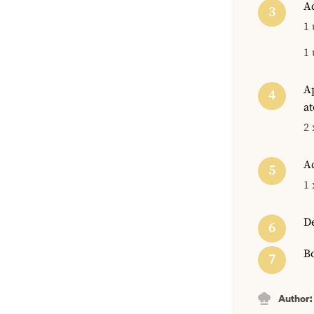
Ac
1 
1 
A
at
2 
Ac
1 
D
Bo
Author