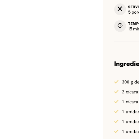
SERV
5
por
TEMP
min
15
mi
Ingredi
300
g
d
2
xícara
1
xícara
1
unida
1
unida
1
unida