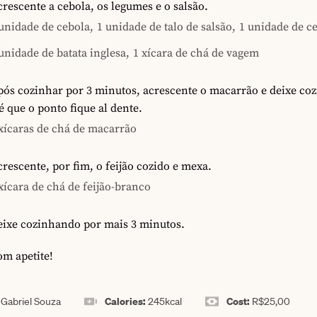
rescente a cebola, os legumes e o salsão.
unidade de cebola,
1 unidade de talo de salsão,
1 unidade de c
unidade de batata inglesa,
1 xícara de chá de vagem
pós cozinhar por 3 minutos, acrescente o macarrão e deixe co
é que o ponto fique al dente.
xícaras de chá de macarrão
rescente, por fim, o feijão cozido e mexa.
xícara de chá de feijão-branco
eixe cozinhando por mais 3 minutos.
m apetite!
:
Calories:
Cost:
Gabriel Souza
245
kcal
R$25,00