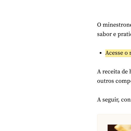
O minestrone
sabor e prati
Acesse o 
A receita de
outros compo
A seguir, con