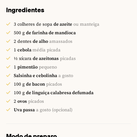
Ingredientes
3
colheres de sopa
de azeite
ou manteiga
500
g
de farinha de mandioca
2
dentes
de alho
amassados
1
cebola
média picada
½
xícara
de azeitonas
picadas
1
pimentão
pequeno
Salsinha e cebolinha
a gosto
100
g
de bacon
picados
100
g
de linguiça calabresa defumada
2
ovos
picados
Uva passa
a gosto (opcional)
Modo de preparo