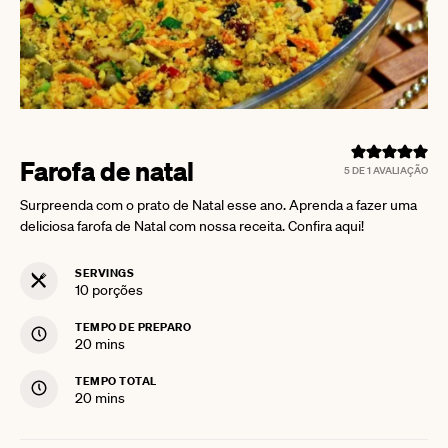
Farofa de natal
5
DE 1 AVALIAÇÃO
Surpreenda com o prato de Natal esse ano. Aprenda a fazer uma
deliciosa farofa de Natal com nossa receita. Confira aqui!
SERVINGS
10
porções
TEMPO DE PREPARO
minutes
20
mins
TEMPO TOTAL
minutes
20
mins