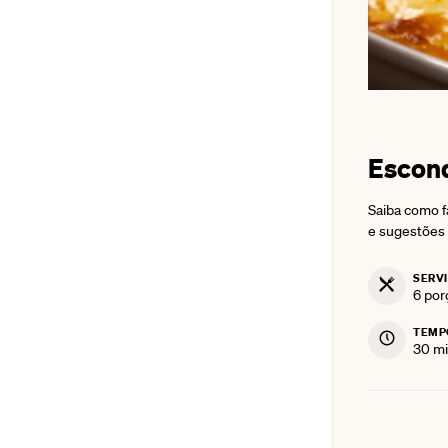
Escon
Saiba como f
e sugestões 
SERV
6
por
TEMP
mi
30
mi