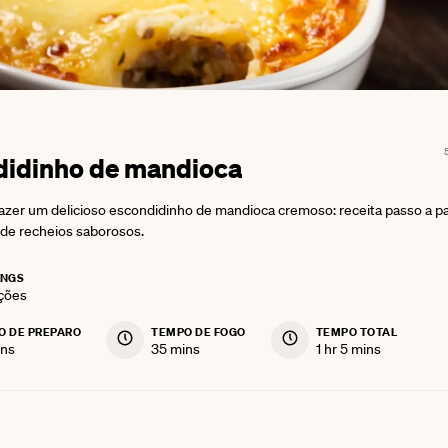
didinho de mandioca
azer um delicioso escondidinho de mandioca cremoso: receita passo a p
de recheios saborosos.
INGS
ções
O DE PREPARO
TEMPO DE FOGO
TEMPO TOTAL
nutes
minutes
hour
minutes
ns
35
mins
1
hr
5
mins