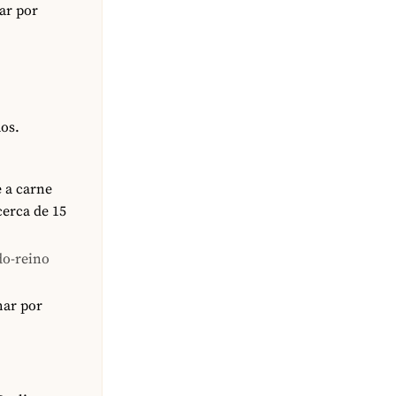
ar por
os.
e a carne
cerca de 15
do-reino
har por