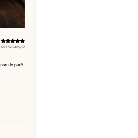
5
DE 1 AVALIAÇÃO
asso do purê