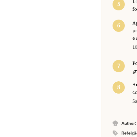
Lo
fo
A
p
e 
10
Po
gr
An
co
Sa
Author
Refeiçã