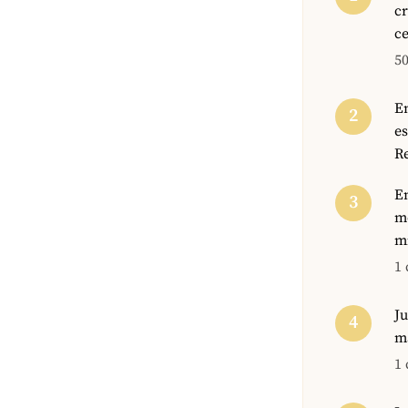
c
ce
5
E
e
R
Em
mo
m
1 
Ju
m
1 