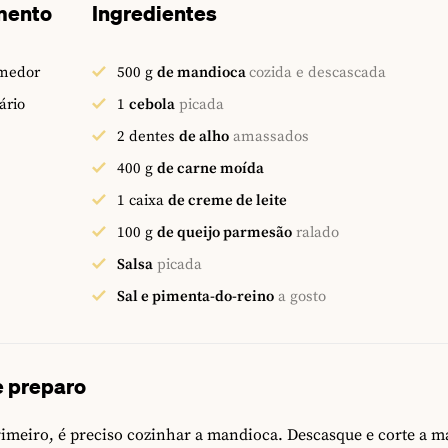
mento
Ingredientes
emedor
500
g
de mandioca
cozida e descascada
ário
1
cebola
picada
2
dentes
de alho
amassados
400
g
de carne moída
1
caixa
de creme de leite
100
g
de queijo parmesão
ralado
Salsa
picada
Sal e pimenta-do-reino
a gosto
 preparo
imeiro, é preciso cozinhar a mandioca. Descasque e corte a 