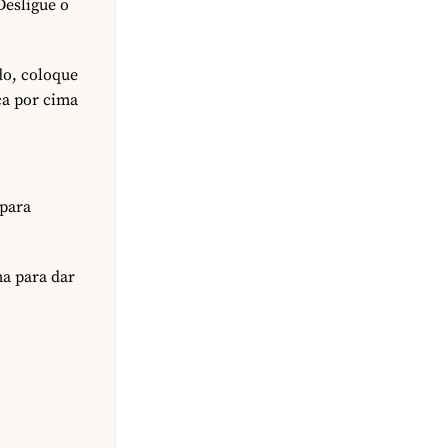
Desligue o
do, coloque
ca por cima
 para
ma para dar