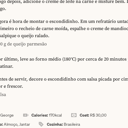
go depois, adicione o creme de leite na carne e misture bem. 
go.
gora é hora de montar o escondidinho. Em um refratário unta
rimeiro o recheio de carne moída, espalhe o creme de mandio
salpique o queijo ralado.
0 g de queijo parmesão
r último, leve ao forno médio (180°C) por cerca de 20 minutos
atinar.
tes de servir, decore o escondidinho com salsa picada por ci
r e frescor.
lsa
:
Calories:
Cost:
George
170
kcal
R$ 30,00
o:
Cozinha:
Almoço, Jantar
Brasileira