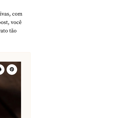
tivas, com
post, você
ato tão