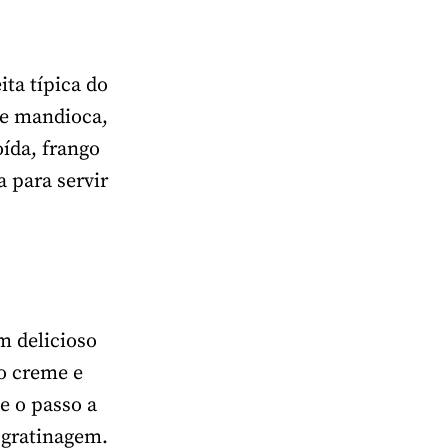
ta típica do
de mandioca,
ída, frango
a para servir
m delicioso
o creme e
e o passo a
 gratinagem.