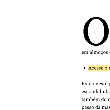
em almoços e
Acesse o 
Então neste 
escondidinho
também do re
passo da mas