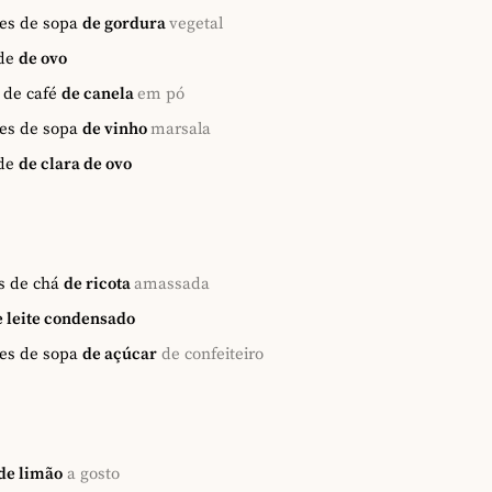
es de sopa
de gordura
vegetal
de
de ovo
 de café
de canela
em pó
res de sopa
de vinho
marsala
de
de clara de ovo
s de chá
de ricota
amassada
e leite condensado
es de sopa
de açúcar
de confeiteiro
de limão
a gosto