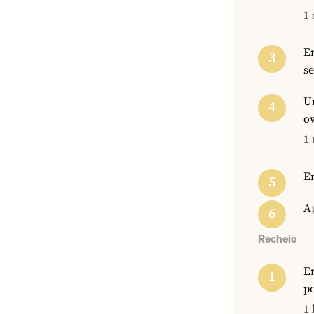
1 
Em
se
Un
o
1 
Em
Ap
Recheio
Em
p
1 