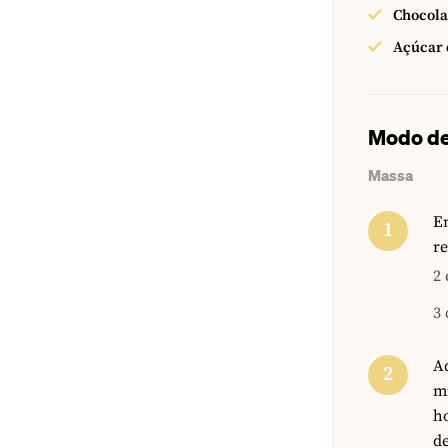
Chocola
Açúcar 
Modo de
Massa
Em
re
2 
3 
A
m
h
d