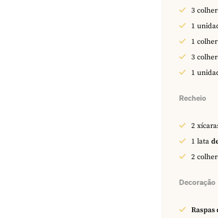
3
colher
1
unida
1
colher
3
colhe
1
unida
Recheio
2
xícara
1
lata
d
2
colher
Decoração
Raspas 