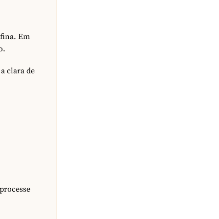
 fina. Em
o.
a clara de
 processe