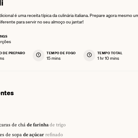
i
dicional é uma receita típica da culinária italiana. Prepare agora mesmo u
ferente para servir no seu almoço ou jantar!
INGS
rções
O DE PREPARO
TEMPO DE FOGO
TEMPO TOTAL
nutes
minutes
hour
minutes
ns
15
mins
1
hr
10
mins
entes
ícaras de chá
de farinha
de trigo
es de sopa
de açúcar
refinado