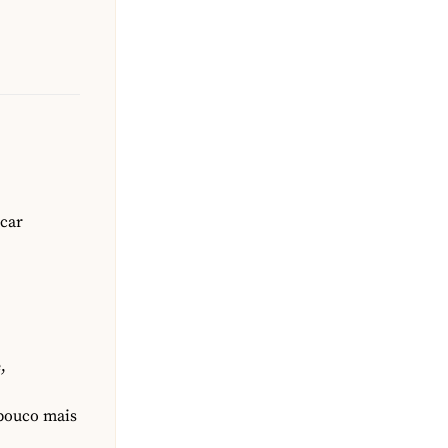
úcar
,
pouco mais