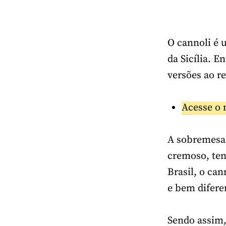
O cannoli é 
da Sicília. 
versões ao r
Acesse o 
A sobremesa 
cremoso, ten
Brasil, o ca
e bem difere
Sendo assim, 