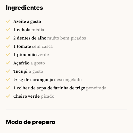
Ingredientes
Azeite a gosto
1
cebola
média
2
dentes de alho
muito bem picados
1
tomate
sem casca
1
pimentão
verde
Açafrão
a gosto
Tucupi
a gosto
½
kg
de caranguejo
descongelado
1
colher de sopa
de farinha de trigo
peneirada
Cheiro verde
picado
Modo de preparo