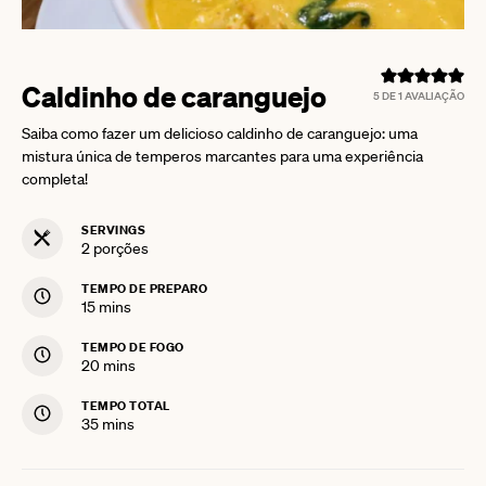
Caldinho de caranguejo
5
DE 1 AVALIAÇÃO
Saiba como fazer um delicioso caldinho de caranguejo: uma
mistura única de temperos marcantes para uma experiência
completa!
SERVINGS
2
porções
TEMPO DE PREPARO
minutes
15
mins
TEMPO DE FOGO
minutes
20
mins
TEMPO TOTAL
minutes
35
mins