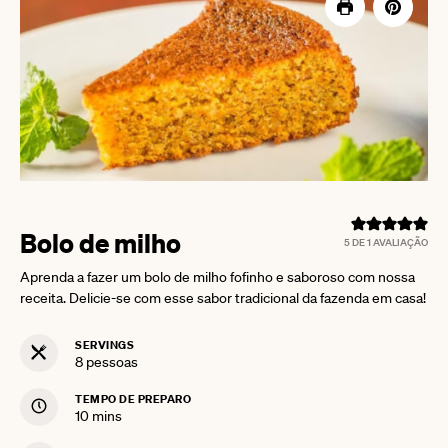
Bolo de milho
5
DE 1 AVALIAÇÃO
Aprenda a fazer um bolo de milho fofinho e saboroso com nossa
receita. Delicie-se com esse sabor tradicional da fazenda em casa!
SERVINGS
8
pessoas
TEMPO DE PREPARO
minutes
10
mins