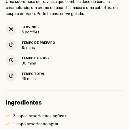
Uma sobremesa de travessa que combina doce de banana
caramelizado, um creme de baunilha macio e uma cobertura de
suspiro dourado. Perfeita para servir gelada.
SERVINGS
6
porções
TEMPO DE PREPARO
minutes
15
mins
TEMPO DE FOGO
minutes
30
mins
TEMPO TOTAL
minutes
45
mins
Ingredientes
2
copos americanos
açúcar
1
copo americano
água