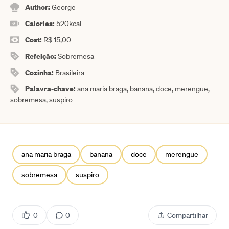
Author:
George
Calories:
520
kcal
Cost:
R$ 15,00
Refeição:
Sobremesa
Cozinha:
Brasileira
Palavra-chave:
ana maria braga, banana, doce, merengue,
sobremesa, suspiro
ana maria braga
banana
doce
merengue
sobremesa
suspiro
0
0
Compartilhar