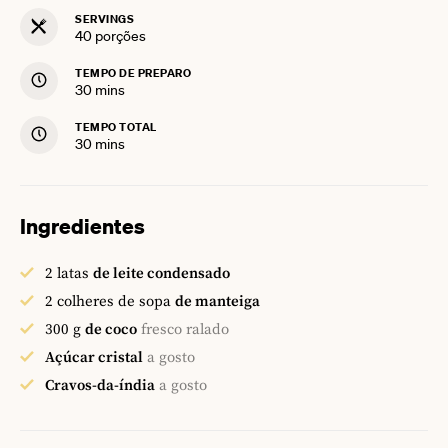
SERVINGS
40
porções
TEMPO DE PREPARO
minutes
30
mins
TEMPO TOTAL
minutes
30
mins
Ingredientes
2
latas
de leite condensado
2
colheres de sopa
de manteiga
300
g
de coco
fresco ralado
Açúcar cristal
a gosto
Cravos-da-índia
a gosto