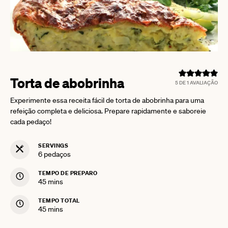
Torta de abobrinha
5
DE 1 AVALIAÇÃO
Experimente essa receita fácil de torta de abobrinha para uma
refeição completa e deliciosa. Prepare rapidamente e saboreie
cada pedaço!
SERVINGS
6
pedaços
TEMPO DE PREPARO
minutes
45
mins
TEMPO TOTAL
minutes
45
mins